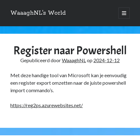
WaaaghNL's World
open
primair
Zijbalk
menu
Zoeken
WaaaghNL's
Zoeken
World
Register naar Powershell
Berichten
Gepubliceerd door
WaaaghNL
op
2024-12-12
Met deze handige tool van Microsoft kan je eenvoudig
Over mij
een register export omzetten naar de juiste powershell
import commando’s.
Mauris imperdiet, urna mi, gravida sod ales. [tooltip hint=”Donec nisl ac
turpis”]Vivamus hendrerit[/tooltip] nulla erat ornare tortor in
https://reg2ps.azurewebsites.net/
vestibulum id.
Categories