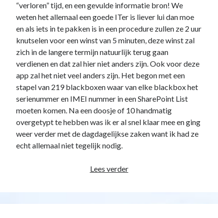
“verloren” tijd, en een gevulde informatie bron! We
weten het allemaal een goede ITer is liever lui dan moe
en als iets in te pakken is in een procedure zullen ze 2 uur
knutselen voor een winst van 5 minuten, deze winst zal
zich in de langere termijn natuurlijk terug gaan
verdienen en dat zal hier niet anders zijn. Ook voor deze
app zal het niet veel anders zijn. Het begon met een
stapel van 219 blackboxen waar van elke blackbox het
serienummer en IMEI nummer in een SharePoint List
moeten komen. Na een doosje of 10 handmatig
overgetypt te hebben was ik er al snel klaar mee en ging
weer verder met de dagdagelijkse zaken want ik had ze
echt allemaal niet tegelijk nodig.
Weer
Lees verder
een
appje…