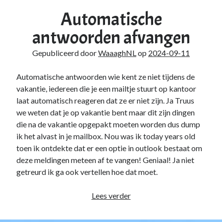
Duiken
(7)
Automatische
Games
(1)
Tech
(39)
antwoorden afvangen
3D Printen
(2)
Gepubliceerd door
WaaaghNL
op
2024-09-11
Google
(2)
Chrome
(1)
Automatische antwoorden wie kent ze niet tijdens de
Drive
(1)
vakantie, iedereen die je een mailtje stuurt op kantoor
Home Assistant
(1)
laat automatisch reageren dat ze er niet zijn. Ja Truus
HomeLab
(1)
we weten dat je op vakantie bent maar dit zijn dingen
HP
(1)
die na de vakantie opgepakt moeten worden dus dump
HPE ProLiant
(1)
ik het alvast in je mailbox. Nou was ik today years old
ISP
(1)
toen ik ontdekte dat er een optie in outlook bestaat om
Microsoft
(15)
deze meldingen meteen af te vangen! Geniaal! Ja niet
Active Directory
(3)
getreurd ik ga ook vertellen hoe dat moet.
Edge
(1)
Entra ID
(1)
Automatische
Lees verder
Intune
(1)
antwoorden
Outlook
(1)
afvangen
Power Apps
(1)