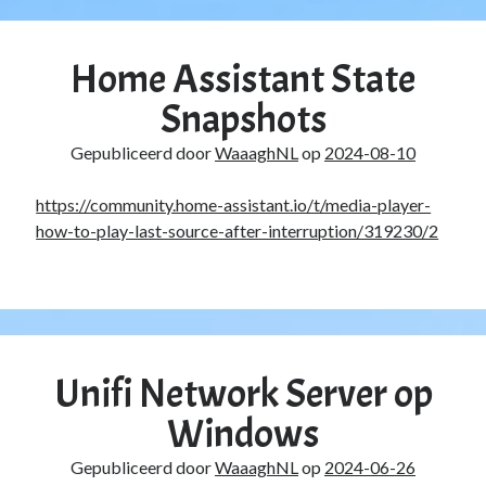
PowerShell
(1)
Sharepoint
(1)
Home Assistant State
Windows 10
(3)
Windows 11
(1)
Snapshots
Windows Server 2019
(4)
Windows Server 2022
(1)
Gepubliceerd door
WaaaghNL
op
2024-08-10
PFSense
(1)
Proxmox
(3)
https://community.home-assistant.io/t/media-player-
Selfhosted
(2)
how-to-play-last-source-after-interruption/319230/2
Software
(1)
Tools
(1)
UniFi
(3)
Unraid
(2)
VMware
(1)
Unifi Network Server op
VR
(1)
ToDo / Clean Up
(51)
Windows
Vakanties
(1)
Verjaardag
(37)
Gepubliceerd door
WaaaghNL
op
2024-06-26