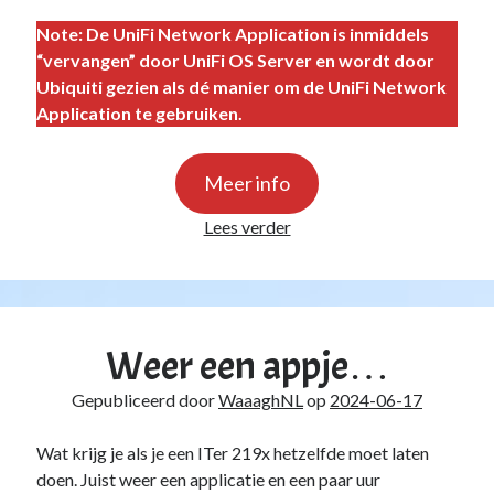
Zonder categorie
(4)
Note: De UniFi Network Application is inmiddels
“vervangen” door UniFi OS Server en wordt door
Fan van:
Ubiquiti gezien als dé manier om de UniFi Network
Application te gebruiken.
Backblaze
Meer info
Unifi
Lees verder
Network
Server
op
Windows
Weer een appje…
Gepubliceerd door
WaaaghNL
op
2024-06-17
Wat krijg je als je een ITer 219x hetzelfde moet laten
doen. Juist weer een applicatie en een paar uur