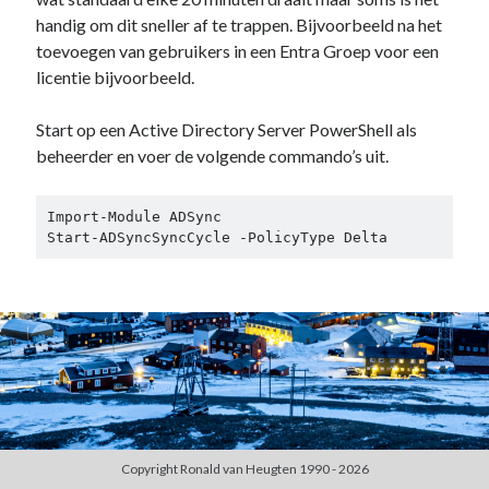
Duiken
(7)
handig om dit sneller af te trappen. Bijvoorbeeld na het
Games
(1)
toevoegen van gebruikers in een Entra Groep voor een
Tech
(39)
licentie bijvoorbeeld.
3D Printen
(2)
Google
(2)
Start op een Active Directory Server PowerShell als
Chrome
(1)
beheerder en voer de volgende commando’s uit.
Drive
(1)
Home Assistant
(1)
Import-Module ADSync

HomeLab
(1)
Start-ADSyncSyncCycle -PolicyType Delta
HP
(1)
HPE ProLiant
(1)
ISP
(1)
Microsoft
(15)
Active Directory
(3)
Edge
(1)
Entra ID
(1)
Intune
(1)
Outlook
(1)
Copyright Ronald van Heugten 1990 - 2026
Power Apps
(1)