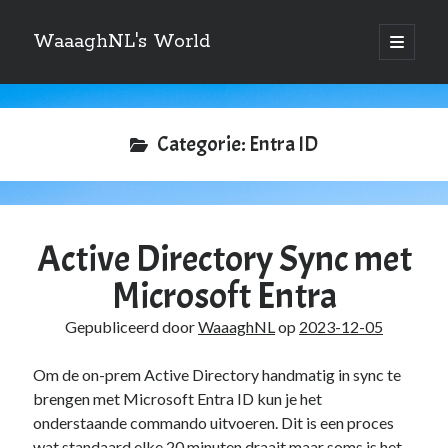
WaaaghNL's World
open
primair
Zijbalk
menu
Zoeken
Zoeken
Categorie:
Entra ID
Active Directory Sync met
Over mij
Microsoft Entra
Mauris imperdiet, urna mi, gravida sod ales. [tooltip hint=”Donec nisl ac
turpis”]Vivamus hendrerit[/tooltip] nulla erat ornare tortor in
Gepubliceerd door
WaaaghNL
op
2023-12-05
vestibulum id.
Om de on-prem Active Directory handmatig in sync te
brengen met Microsoft Entra ID kun je het
onderstaande commando uitvoeren. Dit is een proces
Categories
wat standaard elke 20 minuten draait maar soms is het