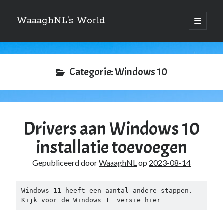
WaaaghNL's World
open
primair
Zijbalk
menu
Zoeken
Zoeken
Categorie:
Windows 10
Drivers aan Windows 10
Over mij
installatie toevoegen
Mauris imperdiet, urna mi, gravida sod ales. [tooltip hint=”Donec nisl ac
turpis”]Vivamus hendrerit[/tooltip] nulla erat ornare tortor in
Gepubliceerd door
WaaaghNL
op
2023-08-14
vestibulum id.
Windows 11 heeft een aantal andere stappen. 
Kijk voor de Windows 11 versie 
hier
Categories