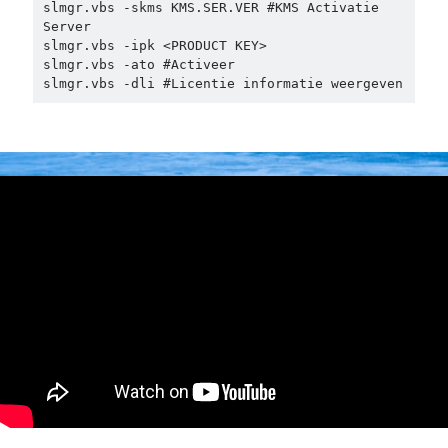
slmgr.vbs -skms KMS.SER.VER #KMS Activatie 
PowerShell
(1)
Server 

Sharepoint
(1)
slmgr.vbs -ipk <PRODUCT KEY>

Windows 10
(3)
slmgr.vbs -ato #Activeer

slmgr.vbs -dli #Licentie informatie weergeven
Windows 11
(1)
Windows Server 2019
(4)
Windows Server 2022
(1)
PFSense
(1)
Proxmox
(3)
Selfhosted
(2)
Software
(1)
Tools
(1)
UniFi
(3)
Unraid
(2)
VMware
(1)
VR
(1)
ToDo / Clean Up
(51)
Vakanties
(1)
Verjaardag
(37)