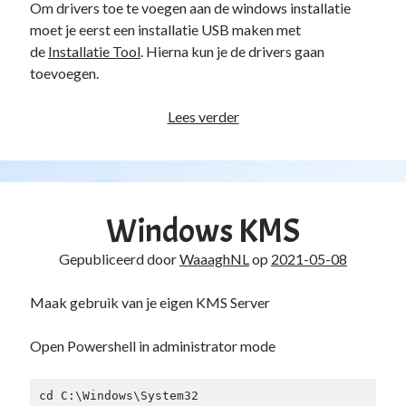
Om drivers toe te voegen aan de windows installatie
Duiken
(7)
moet je eerst een installatie USB maken met
Games
(1)
de
Installatie Tool
. Hierna kun je de drivers gaan
Tech
(39)
toevoegen.
3D Printen
(2)
Google
(2)
Drivers
Lees verder
Chrome
(1)
aan
Drive
(1)
Windows
Home Assistant
(1)
10
HomeLab
(1)
installatie
HP
(1)
Windows KMS
toevoegen
HPE ProLiant
(1)
ISP
(1)
Gepubliceerd door
WaaaghNL
op
2021-05-08
Microsoft
(15)
Active Directory
(3)
Maak gebruik van je eigen KMS Server
Edge
(1)
Entra ID
(1)
Open Powershell in administrator mode
Intune
(1)
Outlook
(1)
cd C:\Windows\System32 

Power Apps
(1)