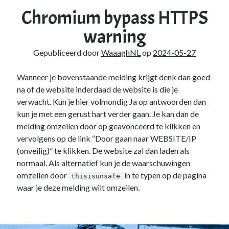
Duiken
(7)
Chromium bypass HTTPS
Games
(1)
warning
Tech
(39)
3D Printen
(2)
Gepubliceerd door
WaaaghNL
op
2024-05-27
Google
(2)
Chrome
(1)
Wanneer je bovenstaande melding krijgt denk dan goed
Drive
(1)
na of de website inderdaad de website is die je
Home Assistant
(1)
verwacht. Kun je hier volmondig Ja op antwoorden dan
HomeLab
(1)
kun je met een gerust hart verder gaan. Je kan dan de
HP
(1)
melding omzeilen door op geavonceerd te klikken en
HPE ProLiant
(1)
vervolgens op de link “Door gaan naar WEBSITE/IP
ISP
(1)
(onveilig)” te klikken. De website zal dan laden als
Microsoft
(15)
normaal. Als alternatief kun je de waarschuwingen
Active Directory
(3)
omzeilen door
in te typen op de pagina
thisisunsafe
Edge
(1)
waar je deze melding wilt omzeilen.
Entra ID
(1)
Intune
(1)
Outlook
(1)
Power Apps
(1)