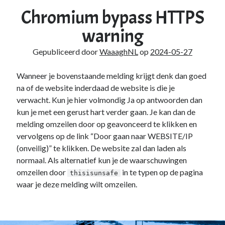
Duiken
(7)
Chromium bypass HTTPS
Games
(1)
warning
Tech
(39)
3D Printen
(2)
Gepubliceerd door
WaaaghNL
op
2024-05-27
Google
(2)
Chrome
(1)
Wanneer je bovenstaande melding krijgt denk dan goed
Drive
(1)
na of de website inderdaad de website is die je
Home Assistant
(1)
verwacht. Kun je hier volmondig Ja op antwoorden dan
HomeLab
(1)
kun je met een gerust hart verder gaan. Je kan dan de
HP
(1)
melding omzeilen door op geavonceerd te klikken en
HPE ProLiant
(1)
vervolgens op de link “Door gaan naar WEBSITE/IP
ISP
(1)
(onveilig)” te klikken. De website zal dan laden als
Microsoft
(15)
normaal. Als alternatief kun je de waarschuwingen
Active Directory
(3)
omzeilen door
in te typen op de pagina
thisisunsafe
Edge
(1)
waar je deze melding wilt omzeilen.
Entra ID
(1)
Intune
(1)
Outlook
(1)
Power Apps
(1)