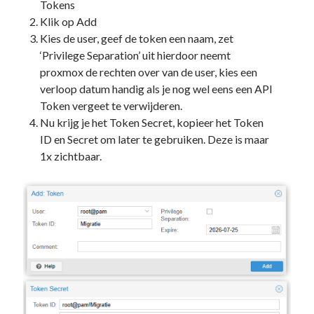
Tokens
PowerShell
(1)
Klik op Add
Sharepoint
(1)
Kies de user, geef de token een naam, zet
Windows 10
(3)
‘Privilege Separation’ uit hierdoor neemt
Windows 11
(1)
proxmox de rechten over van de user, kies een
Windows Server 2019
(4)
verloop datum handig als je nog wel eens een API
Windows Server 2022
(1)
Token vergeet te verwijderen.
PFSense
(1)
Nu krijg je het Token Secret, kopieer het Token
Proxmox
(3)
ID en Secret om later te gebruiken. Deze is maar
Selfhosted
(2)
1x zichtbaar.
Software
(1)
Tools
(1)
UniFi
(3)
Unraid
(2)
VMware
(1)
VR
(1)
ToDo / Clean Up
(51)
Vakanties
(1)
Verjaardag
(37)