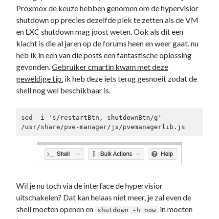
Proxmox de keuze hebben genomen om de hypervisior
shutdown op precies dezelfde plek te zetten als de VM
en LXC shutdown mag joost weten. Ook als dit een
klacht is die al jaren op de forums heen en weer gaat. nu
heb ik in een van die posts een fantastische oplossing
gevonden.
Gebruiker cmartin kwam met deze
geweldige tip.
ik heb deze iets terug gesnoeit zodat de
shell nog wel beschikbaar is.
sed -i 's/restartBtn, shutdownBtn/g' 
/usr/share/pve-manager/js/pvemanagerlib.js
Wil je nu toch via de interface de hypervisior
uitschakelen? Dat kan helaas niet meer, je zal even de
shell moeten openen en
in moeten
shutdown -h now