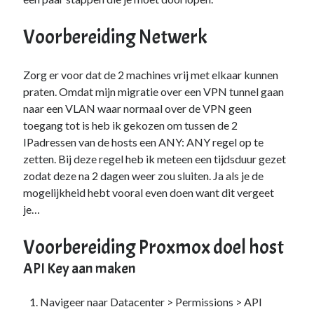
Duiken
(7)
Games
(1)
Voorbereiding Netwerk
Tech
(39)
3D Printen
(2)
Zorg er voor dat de 2 machines vrij met elkaar kunnen
Google
(2)
praten. Omdat mijn migratie over een VPN tunnel gaan
Chrome
(1)
naar een VLAN waar normaal over de VPN geen
Drive
(1)
toegang tot is heb ik gekozen om tussen de 2
Home Assistant
(1)
IPadressen van de hosts een ANY: ANY regel op te
HomeLab
(1)
zetten. Bij deze regel heb ik meteen een tijdsduur gezet
HP
(1)
zodat deze na 2 dagen weer zou sluiten. Ja als je de
HPE ProLiant
(1)
mogelijkheid hebt vooral even doen want dit vergeet
ISP
(1)
je…
Microsoft
(15)
Active Directory
(3)
Voorbereiding Proxmox doel host
Edge
(1)
Entra ID
(1)
API Key aan maken
Intune
(1)
Outlook
(1)
Navigeer naar Datacenter > Permissions > API
Power Apps
(1)