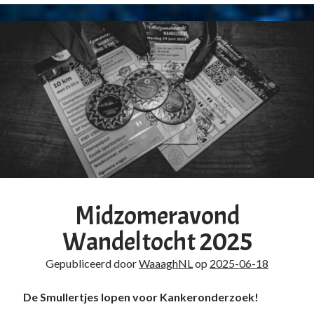
Windows
11
installatie
toevoegen
Midzomeravond
Wandeltocht 2025
Gepubliceerd door
WaaaghNL
op
2025-06-18
De Smullertjes lopen voor Kankeronderzoek!