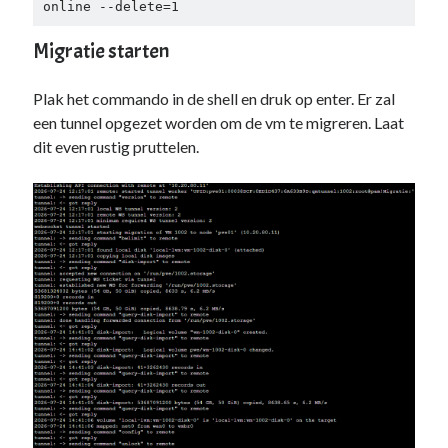
online --delete=1
Migratie starten
Plak het commando in de shell en druk op enter. Er zal
een tunnel opgezet worden om de vm te migreren. Laat
dit even rustig pruttelen.