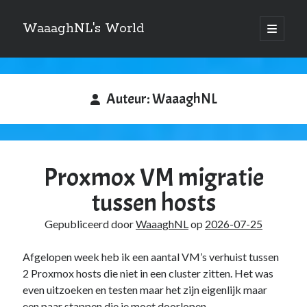
WaaaghNL's World
open
primair
Zijbalk
menu
Zoeken
Zoeken
Auteur:
WaaaghNL
Proxmox VM migratie
Over mij
tussen hosts
Mauris imperdiet, urna mi, gravida sod ales. [tooltip hint=”Donec nisl ac
turpis”]Vivamus hendrerit[/tooltip] nulla erat ornare tortor in
Gepubliceerd door
WaaaghNL
op
2026-07-25
vestibulum id.
Afgelopen week heb ik een aantal VM’s verhuist tussen
2 Proxmox hosts die niet in een cluster zitten. Het was
even uitzoeken en testen maar het zijn eigenlijk maar
Categories
een paar stappen die je moet doorlopen.