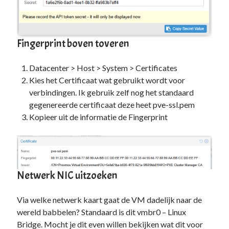
Zonder categorie
(4)
Fan van:
Fingerprint boven toveren
Backblaze
Datacenter > Host > System > Certificates
Kies het Certificaat wat gebruikt wordt voor
verbindingen. Ik gebruik zelf nog het standaard
gegenereerde certificaat deze heet pve-ssl.pem
Kopieer uit de informatie de Fingerprint
Netwerk NIC uitzoeken
Via welke netwerk kaart gaat de VM dadelijk naar de
wereld babbelen? Standaard is dit vmbr0 – Linux
Bridge. Mocht je dit even willen bekijken wat dit voor