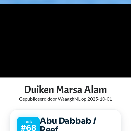
vervanger
Duiken Marsa Alam
Gepubliceerd door
WaaaghNL
op
2025-10-01
Abu Dabbab /
Duik
#68
Reef