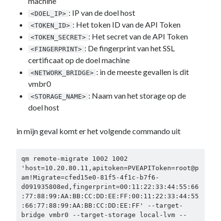
machine
: IP van de doel host
<DOEL_IP>
: Het token ID van de API Token
<TOKEN_ID>
: Het secret van de API Token
<TOKEN_SECRET>
: De fingerprint van het SSL
<FINGERPRINT>
certificaat op de doel machine
: in de meeste gevallen is dit
<NETWORK_BRIDGE>
vmbr0
: Naam van het storage op de
<STORAGE_NAME>
doel host
in mijn geval komt er het volgende commando uit
qm remote-migrate 1002 1002 
'host=10.20.80.11,apitoken=PVEAPIToken=root@p
am!Migrate=cfed15e0-81f5-4f1c-b7f6-
d091935808ed,fingerprint=00:11:22:33:44:55:66
:77:88:99:AA:BB:CC:DD:EE:FF:00:11:22:33:44:55
:66:77:88:99:AA:BB:CC:DD:EE:FF' --target-
bridge vmbr0 --target-storage local-lvm --