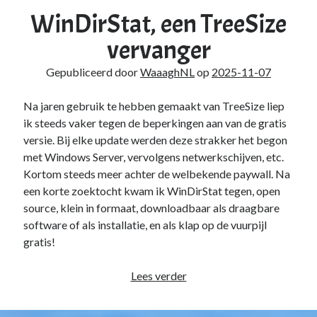
WinDirStat, een TreeSize
vervanger
Gepubliceerd door
WaaaghNL
op
2025-11-07
Na jaren gebruik te hebben gemaakt van TreeSize liep
ik steeds vaker tegen de beperkingen aan van de gratis
versie. Bij elke update werden deze strakker het begon
met Windows Server, vervolgens netwerkschijven, etc.
Kortom steeds meer achter de welbekende paywall. Na
een korte zoektocht kwam ik WinDirStat tegen, open
source, klein in formaat, downloadbaar als draagbare
software of als installatie, en als klap op de vuurpijl
gratis!
WinDirStat,
Lees verder
een
TreeSize