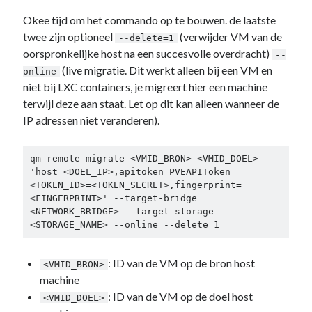
Okee tijd om het commando op te bouwen. de laatste
twee zijn optioneel
(verwijder VM van de
--delete=1
oorspronkelijke host na een succesvolle overdracht)
--
(live migratie. Dit werkt alleen bij een VM en
online
niet bij LXC containers, je migreert hier een machine
terwijl deze aan staat. Let op dit kan alleen wanneer de
IP adressen niet veranderen).
qm remote-migrate <VMID_BRON> <VMID_DOEL> 
'host=<DOEL_IP>,apitoken=PVEAPIToken=
<TOKEN_ID>=<TOKEN_SECRET>,fingerprint=
<FINGERPRINT>' --target-bridge 
<NETWORK_BRIDGE> --target-storage 
<STORAGE_NAME> --online --delete=1
: ID van de VM op de bron host
<VMID_BRON>
machine
: ID van de VM op de doel host
<VMID_DOEL>