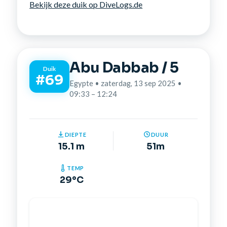
Bekijk deze duik op DiveLogs.de
Abu Dabbab / 5
Duik
#69
Egypte • zaterdag, 13 sep 2025 •
09:33 – 12:24
DIEPTE
DUUR
15.1 m
51m
TEMP
29°C