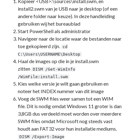
Kopieer <USB>:\sources\install.swm, en
PowerShell
(1)
install2.swm van je USB naar je desktop (of een
Sharepoint
(1)
andere folder naar keuze). In deze handleiding
Windows 10
(3)
gebruiken wij het bureaublad
Windows 11
(1)
Start PowerShell als administrator
Windows Server 2019
(4)
Navigeer naar de locatie waar de bestanden naar
Windows Server 2022
(1)
toe gekopieerd zijn.
cd
PFSense
(1)
C:\Users\USERNAME\Desktop
Proxmox
(3)
Haal de images op die in je install.swm
Selfhosted
(2)
zitten
DISM /Get-WimInfo
Software
(1)
/WimFile:install.swm
Tools
(1)
Kies welke versie je wilt gaan gebruiken en
UniFi
(3)
noteer het INDEX nummer van dit image
Unraid
(2)
Voeg de SWM files weer samen tot een WIM
VMware
(1)
file. Dit is nodig omdat Windows 11 groter is dan
VR
(1)
3,8GB dus verdeeld moet worden over meerdere
ToDo / Clean Up
(51)
SWM files omdat Microsoft nog steeds vast
Vakanties
(1)
houdt aan FAT32 voor hun installatie mediums.
Verjaardag
(37)
DISM /Export-Image