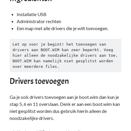
Duiken
(7)
Games
(1)
Installatie USB
Tech
(39)
Administrator rechten
3D Printen
(2)
Een map met alle drivers die je wilt toevoegen.
Google
(2)
Chrome
(1)
Let op voor je begint! het toevoegen van 
Drive
(1)
drivers aan BOOT.WIM kan zeer beperkt. Voeg 
Home Assistant
(1)
hier alleen de noodzakelijke drivers aan toe. 
HomeLab
(1)
BOOT.WIM kan namelijk niet gesplitst worden 
HP
(1)
over meerdere files.
HPE ProLiant
(1)
Drivers toevoegen
ISP
(1)
Microsoft
(15)
Active Directory
(3)
Ga je ook drivers toevoegen aan je boot.wim dan kun je
Edge
(1)
stap 5, 6 en 11 overslaan. Denk er aan een boot.wim kan
Entra ID
(1)
niet gesplitst worden dus gebruik hierin alleen de
Intune
(1)
noodzakelijke drivers.
Outlook
(1)
Power Apps
(1)