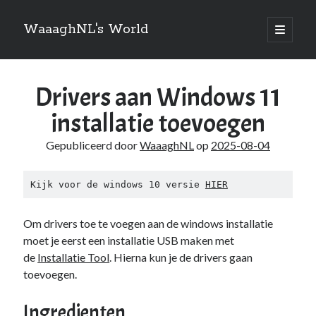
WaaaghNL's World
open
primair
Zijbalk
menu
Zoeken
Drivers aan Windows 11
Zoeken
installatie toevoegen
Gepubliceerd door
WaaaghNL
op
2025-08-04
Over mij
Kijk voor de windows 10 versie 
HIER
Mauris imperdiet, urna mi, gravida sod ales. [tooltip hint=”Donec nisl ac
Om drivers toe te voegen aan de windows installatie
turpis”]Vivamus hendrerit[/tooltip] nulla erat ornare tortor in
vestibulum id.
moet je eerst een installatie USB maken met
de
Installatie Tool
. Hierna kun je de drivers gaan
toevoegen.
Categories
Ingredienten