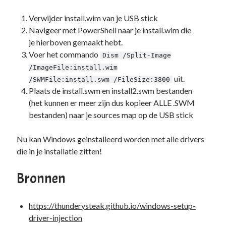
Verwijder install.wim van je USB stick
Navigeer met PowerShell naar je install.wim die
je hierboven gemaakt hebt.
Voer het commando
Dism /Split-Image
/ImageFile:install.wim
uit.
/SWMFile:install.swm /FileSize:3800
Plaats de install.swm en install2.swm bestanden
(het kunnen er meer zijn dus kopieer ALLE .SWM
bestanden) naar je sources map op de USB stick
Nu kan Windows geinstalleerd worden met alle drivers
die in je installatie zitten!
Bronnen
https://thunderysteak.github.io/windows-setup-
driver-injection