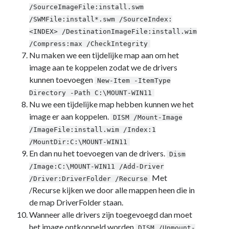
Zonder categorie
(4)
/SourceImageFile:install.swm
/SWMFile:install*.swm /SourceIndex:
<INDEX> /DestinationImageFile:install.wim
Fan van:
/Compress:max /CheckIntegrity
Nu maken we een tijdelijke map aan om het
Backblaze
image aan te koppelen zodat we de drivers
kunnen toevoegen
New-Item -ItemType
Directory -Path C:\MOUNT-WIN11
Nu we een tijdelijke map hebben kunnen we het
image er aan koppelen.
DISM /Mount-Image
/ImageFile:install.wim /Index:1
/MountDir:C:\MOUNT-WIN11
En dan nu het toevoegen van de drivers.
Dism
/Image:C:\MOUNT-WIN11 /Add-Driver
Met
/Driver:DriverFolder /Recurse
/Recurse kijken we door alle mappen heen die in
de map DriverFolder staan.
Wanneer alle drivers zijn toegevoegd dan moet
het image ontkoppeld worden
DISM /Unmount-