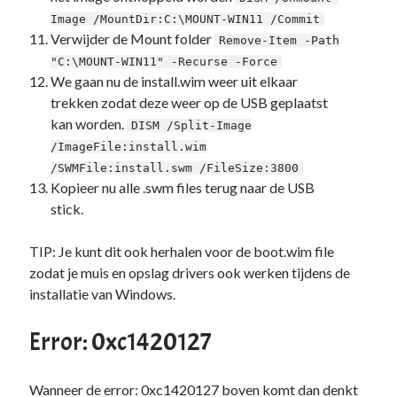
Image /MountDir:C:\MOUNT-WIN11 /Commit
Verwijder de Mount folder
Remove-Item -Path
"C:\MOUNT-WIN11" -Recurse -Force
We gaan nu de install.wim weer uit elkaar
trekken zodat deze weer op de USB geplaatst
kan worden.
DISM /Split-Image
/ImageFile:install.wim
/SWMFile:install.swm /FileSize:3800
Kopieer nu alle .swm files terug naar de USB
stick.
TIP: Je kunt dit ook herhalen voor de boot.wim file
zodat je muis en opslag drivers ook werken tijdens de
installatie van Windows.
Error: 0xc1420127
Wanneer de error: 0xc1420127 boven komt dan denkt