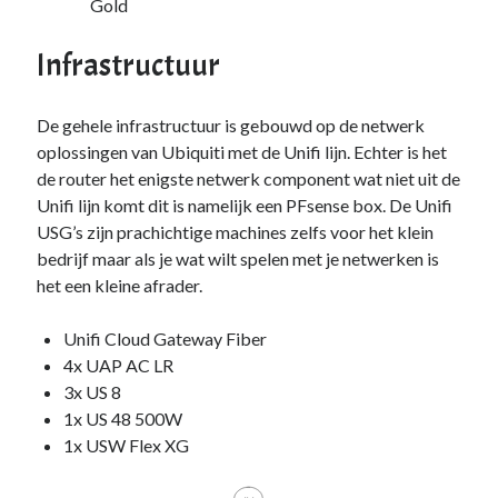
Gold
PowerShell
(1)
Sharepoint
(1)
Infrastructuur
Windows 10
(3)
Windows 11
(1)
De gehele infrastructuur is gebouwd op de netwerk
Windows Server 2019
(4)
oplossingen van Ubiquiti met de Unifi lijn. Echter is het
Windows Server 2022
(1)
de router het enigste netwerk component wat niet uit de
PFSense
(1)
Unifi lijn komt dit is namelijk een PFsense box. De Unifi
Proxmox
(3)
USG’s zijn prachichtige machines zelfs voor het klein
Selfhosted
(2)
bedrijf maar als je wat wilt spelen met je netwerken is
Software
(1)
het een kleine afrader.
Tools
(1)
UniFi
(3)
Unifi Cloud Gateway Fiber
Unraid
(2)
4x UAP AC LR
VMware
(1)
3x US 8
VR
(1)
1x US 48 500W
ToDo / Clean Up
(51)
1x USW Flex XG
Vakanties
(1)
Verjaardag
(37)