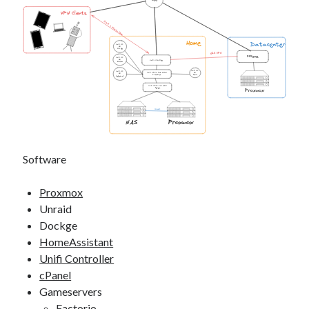
Zonder categorie
(4)
Internet
VPN Clients
Client > Server VPN
Home
Datacenter
Unifi AC 
LR
Fan van:
Zolder
S2S VPN
PFSense
Unifi AC 
LR
Unifi UCG Fiber
Kantoor
Unifi AC
Unifi AC 
Unifi US 48 PoE 500W
LR
LR
Schuur
Patchkast
Backblaze
Meterkast
Unifi US 16 PoE 150W
Servers
Proxmox
10Gbit
NAS
Proxmox
Software
Proxmox
Unraid
Dockge
HomeAssistant
Unifi Controller
cPanel
Gameservers
Factorio