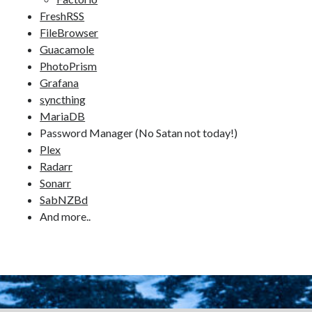
FreshRSS
FileBrowser
Guacamole
PhotoPrism
Grafana
syncthing
MariaDB
Password Manager (No Satan not today!)
Plex
Radarr
Sonarr
SabNZBd
And more..