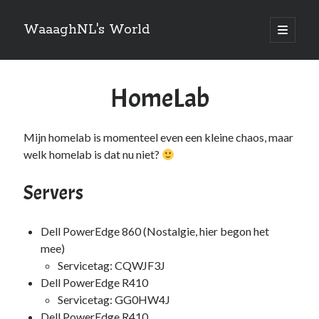
WaaaghNL's World
open
primair
Zijbalk
menu
Zoeken
HomeLab
Zoeken
Mijn homelab is momenteel even een kleine chaos, maar
welk homelab is dat nu niet?
Over mij
Servers
Mauris imperdiet, urna mi, gravida sod ales. [tooltip hint=”Donec nisl ac
turpis”]Vivamus hendrerit[/tooltip] nulla erat ornare tortor in
Dell PowerEdge 860 (Nostalgie, hier begon het
vestibulum id.
mee)
Servicetag: CQWJF3J
Dell PowerEdge R410
Servicetag: GG0HW4J
Categories
Dell PowerEdge R410