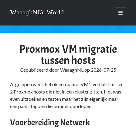
WaaaghNL's World
open
primair
Zijbalk
menu
Zoeken
WaaaghNL's
Zoeken
World
Proxmox VM migratie
Berichten
tussen hosts
Gepubliceerd door
WaaaghNL
op
2026-07-25
Over mij
Afgelopen week heb ik een aantal VM’s verhuist tussen
2 Proxmox hosts die niet in een cluster zitten. Het was
Mauris imperdiet, urna mi, gravida sod ales. [tooltip hint=”Donec nisl ac
turpis”]Vivamus hendrerit[/tooltip] nulla erat ornare tortor in
even uitzoeken en testen maar het zijn eigenlijk maar
vestibulum id.
een paar stappen die je moet doorlopen.
Voorbereiding Netwerk
Categories