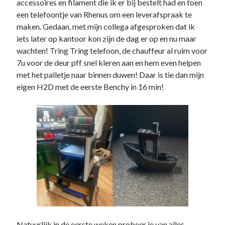
accessoires en filament die ik er bij bestelt had en toen
een telefoontje van Rhenus om een leverafspraak te
maken. Gedaan, met mijn collega afgesproken dat ik
iets later op kantoor kon zijn de dag er op en nu maar
wachten! Tring Tring telefoon, de chauffeur al ruim voor
7u voor de deur pff snel kleren aan en hem even helpen
met het palletje naar binnen duwen! Daar is tie dan mijn
eigen H2D met de eerste Benchy in 16 min!
Natuurlijk in de eerste weken probeer je van alles,