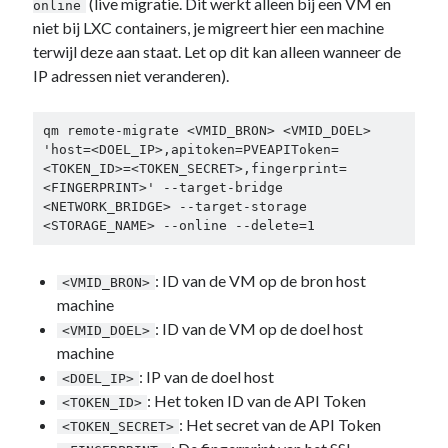
(live migratie. Dit werkt alleen bij een VM en
online
niet bij LXC containers, je migreert hier een machine
terwijl deze aan staat. Let op dit kan alleen wanneer de
IP adressen niet veranderen).
qm remote-migrate <VMID_BRON> <VMID_DOEL> 
'host=<DOEL_IP>,apitoken=PVEAPIToken=
<TOKEN_ID>=<TOKEN_SECRET>,fingerprint=
<FINGERPRINT>' --target-bridge 
<NETWORK_BRIDGE> --target-storage 
<STORAGE_NAME> --online --delete=1
: ID van de VM op de bron host
<VMID_BRON>
machine
: ID van de VM op de doel host
<VMID_DOEL>
machine
: IP van de doel host
<DOEL_IP>
: Het token ID van de API Token
<TOKEN_ID>
: Het secret van de API Token
<TOKEN_SECRET>