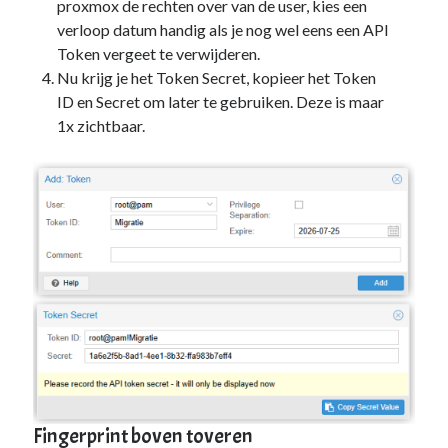
proxmox de rechten over van de user, kies een
PowerShell
(1)
verloop datum handig als je nog wel eens een API
Sharepoint
(1)
Token vergeet te verwijderen.
Windows 10
(3)
Nu krijg je het Token Secret, kopieer het Token
Windows 11
(1)
ID en Secret om later te gebruiken. Deze is maar
Windows Server 2019
(4)
1x zichtbaar.
Windows Server 2022
(1)
PFSense
(1)
Proxmox
(3)
Selfhosted
(2)
Software
(1)
Tools
(1)
UniFi
(3)
Unraid
(2)
VMware
(1)
VR
(1)
ToDo / Clean Up
(51)
Vakanties
(1)
Verjaardag
(37)
Fingerprint boven toveren