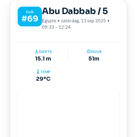
Abu Dabbab / 5
Duik
#69
Egypte • zaterdag, 13 sep 2025 •
09:33 – 12:24
DIEPTE
DUUR
15.1 m
51m
TEMP
29°C