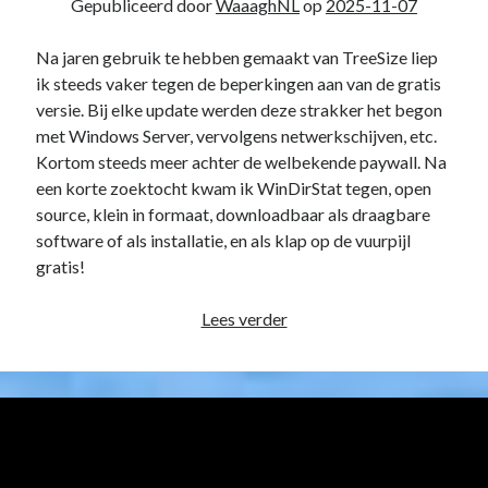
Gepubliceerd door
WaaaghNL
op
2025-11-07
Na jaren gebruik te hebben gemaakt van TreeSize liep
ik steeds vaker tegen de beperkingen aan van de gratis
versie. Bij elke update werden deze strakker het begon
met Windows Server, vervolgens netwerkschijven, etc.
Kortom steeds meer achter de welbekende paywall. Na
een korte zoektocht kwam ik WinDirStat tegen, open
source, klein in formaat, downloadbaar als draagbare
software of als installatie, en als klap op de vuurpijl
gratis!
WinDirStat,
Lees verder
een
TreeSize
vervanger