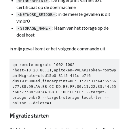
: De fingerprint van het SSL
<FINGERPRINT>
certificaat op de doel machine
: in de meeste gevallen is dit
<NETWORK_BRIDGE>
vmbr0
: Naam van het storage op de
<STORAGE_NAME>
doel host
in mijn geval komt er het volgende commando uit
qm remote-migrate 1002 1002 
'host=10.20.80.11,apitoken=PVEAPIToken=root@p
am!Migrate=cfed15e0-81f5-4f1c-b7f6-
d091935808ed,fingerprint=00:11:22:33:44:55:66
:77:88:99:AA:BB:CC:DD:EE:FF:00:11:22:33:44:55
:66:77:88:99:AA:BB:CC:DD:EE:FF' --target-
bridge vmbr0 --target-storage local-lvm --
online --delete=1
Migratie starten