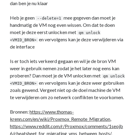
dan ben je nu klaar
Heb je geen
mee gegeven dan moet je
--delete=1
handmatig de VM nog even wissen. Om dat te doen
moet je deze eerst unlocken met
qm unlock
en vervolgens kan je deze verwijderen via
<VMID_BRON>
de interface
Is er toch iets verkeerd gegaan en wil je de bron VM
weer in gebruik nemen zodat je het later nog eens kan
proberen? Dan moet je de VM unlocken met
qm unlock
en vervolgens kan je deze weer gebruiken
<VMID_BRON>
zoals gewend. Vergeet niet op de doel machine de VM
te verwijderen om zo netwerk conflikten te voorkomen.
Bronnen:
https://www.thomas-
krenn.com/en/wiki/Proxmox_Remote_Migration
,
https://www.reddit.com/r/Proxmox/comments/1seojb
6/cheatsheet_for_migrating_vms_between_hosts/
,