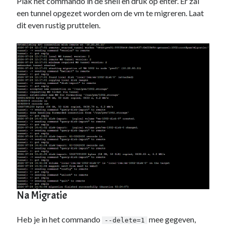
Plak het commando in de shell en druk op enter. Er zal
een tunnel opgezet worden om de vm te migreren. Laat
dit even rustig pruttelen.
Na Migratie
Heb je in het commando
mee gegeven,
--delete=1