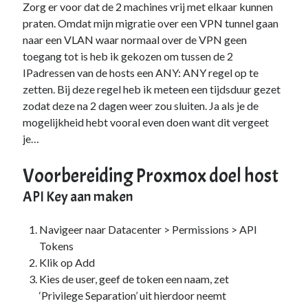
Zorg er voor dat de 2 machines vrij met elkaar kunnen
Duiken
(7)
praten. Omdat mijn migratie over een VPN tunnel gaan
Games
(1)
naar een VLAN waar normaal over de VPN geen
Tech
(39)
toegang tot is heb ik gekozen om tussen de 2
3D Printen
(2)
IPadressen van de hosts een ANY: ANY regel op te
Google
(2)
zetten. Bij deze regel heb ik meteen een tijdsduur gezet
Chrome
(1)
zodat deze na 2 dagen weer zou sluiten. Ja als je de
Drive
(1)
mogelijkheid hebt vooral even doen want dit vergeet
Home Assistant
(1)
je…
HomeLab
(1)
HP
(1)
Voorbereiding Proxmox doel host
HPE ProLiant
(1)
ISP
(1)
API Key aan maken
Microsoft
(15)
Active Directory
(3)
Navigeer naar Datacenter > Permissions > API
Edge
(1)
Tokens
Entra ID
(1)
Klik op Add
Intune
(1)
Kies de user, geef de token een naam, zet
Outlook
(1)
‘Privilege Separation’ uit hierdoor neemt
Power Apps
(1)