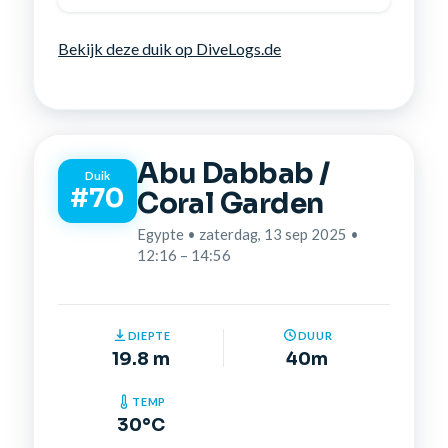
Bekijk deze duik op DiveLogs.de
Abu Dabbab /
Duik
#70
Coral Garden
Egypte • zaterdag, 13 sep 2025 •
12:16 – 14:56
DIEPTE
DUUR
19.8 m
40m
TEMP
30°C