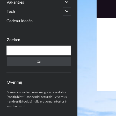
open
Vakanties
submenu
open
Tech
submenu
Cadeau Ideeën
Zijbalk
Zoeken
Zoeken
Over mij
Mauris imperdiet, urna mi, gravida sod ales.
[tooltip hint=”Donec nisl ac turpis”]Vivamus
hendrerit[/tooltip] nulla erat ornare tortor in
vestibulum id.