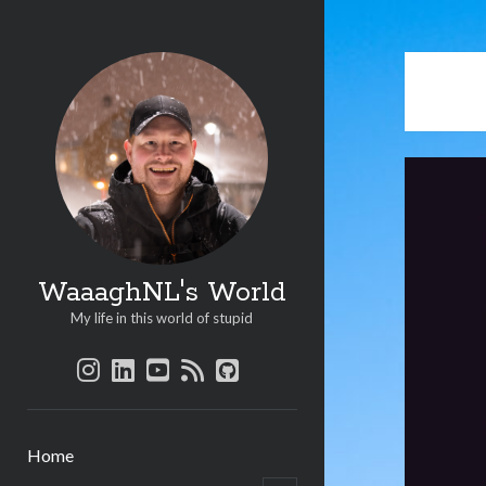
WaaaghNL's World
My life in this world of stupid
instagram
linkedin
youtube
rss
github
Home