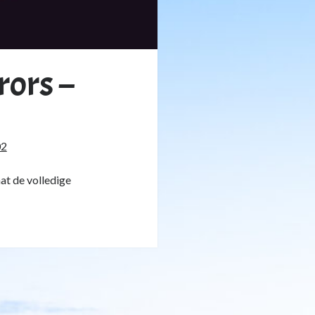
ors –
02
aat de volledige