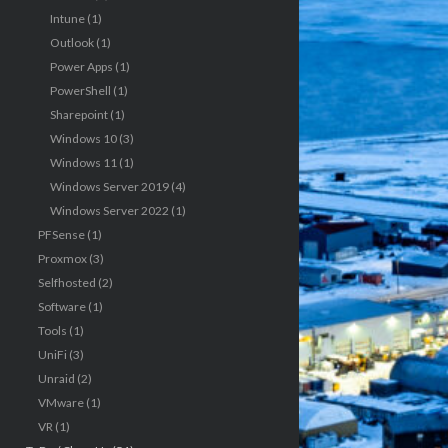
Intune
(1)
Outlook
(1)
Power Apps
(1)
PowerShell
(1)
Sharepoint
(1)
Windows 10
(3)
Windows 11
(1)
Windows Server 2019
(4)
Windows Server 2022
(1)
PFSense
(1)
Proxmox
(3)
Selfhosted
(2)
Software
(1)
Tools
(1)
UniFi
(3)
Unraid
(2)
VMware
(1)
VR
(1)