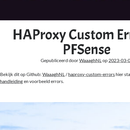
HAProxy Custom Err
PFSense
Gepubliceerd door
WaaaghNL
op
2023-03-
Bekijk dit op Github:
WaaaghNL
/
haproxy-custom-errors
hier st
handleiding
en voorbeeld errors.