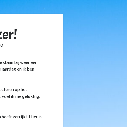
zer!
30
e staan bij weer een
erjaardag en ik ben
lecteren op het
 voel ik me gelukkig,
heeft verrijkt. Hier is