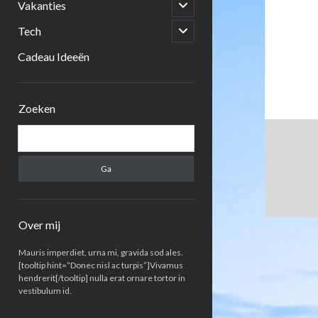
open
Vakanties
submenu
open
Tech
submenu
Cadeau Ideeën
Zijbalk
Zoeken
Zoeken
Over mij
Mauris imperdiet, urna mi, gravida sod ales.
[tooltip hint=”Donec nisl ac turpis”]Vivamus
hendrerit[/tooltip] nulla erat ornare tortor in
vestibulum id.