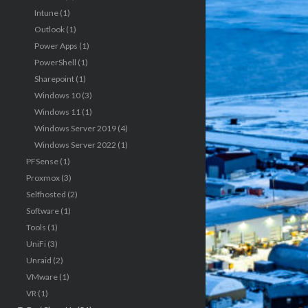
Intune
(1)
Outlook
(1)
Power Apps
(1)
PowerShell
(1)
Sharepoint
(1)
Windows 10
(3)
Windows 11
(1)
Windows Server 2019
(4)
Windows Server 2022
(1)
PFSense
(1)
Proxmox
(3)
Selfhosted
(2)
Software
(1)
Tools
(1)
UniFi
(3)
Unraid
(2)
VMware
(1)
VR
(1)