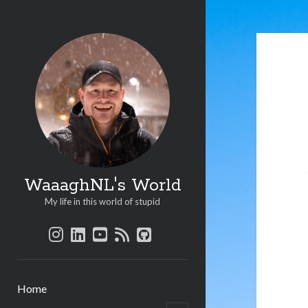
WaaaghNL's World
My life in this world of stupid
instagram
linkedin
youtube
rss
github
Home