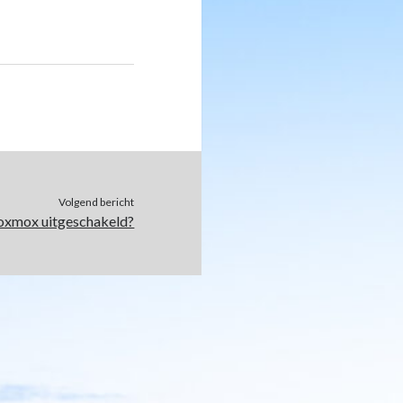
Volgend bericht
oxmox uitgeschakeld?