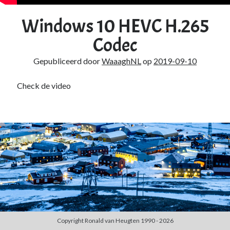
Duiken
(7)
Games
(1)
Windows 10 HEVC H.265
Tech
(39)
Codec
3D Printen
(2)
Google
(2)
Gepubliceerd door
WaaaghNL
op
2019-09-10
Chrome
(1)
Drive
(1)
Check de video
Home Assistant
(1)
HomeLab
(1)
HP
(1)
HPE ProLiant
(1)
ISP
(1)
Microsoft
(15)
Active Directory
(3)
Edge
(1)
Entra ID
(1)
Intune
(1)
Outlook
(1)
Copyright Ronald van Heugten 1990 - 2026
Power Apps
(1)