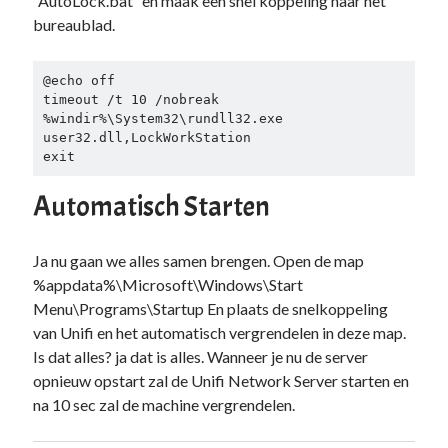
“AutoLock.bat” en maak een snel koppeling naar het
bureaublad.
@echo off

timeout /t 10 /nobreak

%windir%\System32\rundll32.exe 
user32.dll,LockWorkStation

exit
Automatisch Starten
Ja nu gaan we alles samen brengen. Open de map
%appdata%\Microsoft\Windows\Start
Menu\Programs\Startup En plaats de snelkoppeling
van Unifi en het automatisch vergrendelen in deze map.
Is dat alles? ja dat is alles. Wanneer je nu de server
opnieuw opstart zal de Unifi Network Server starten en
na 10 sec zal de machine vergrendelen.