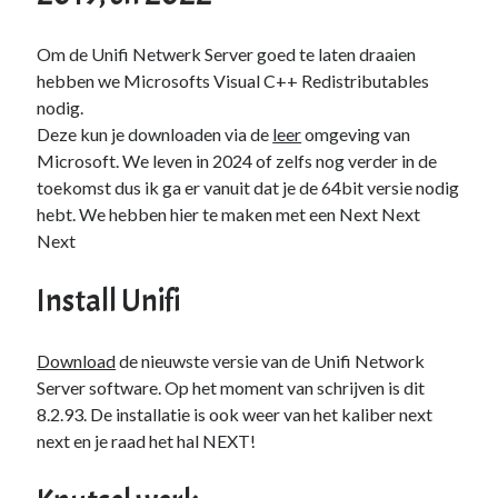
PowerShell
(1)
Sharepoint
(1)
Om de Unifi Netwerk Server goed te laten draaien
Windows 10
(3)
hebben we Microsofts Visual C++ Redistributables
Windows 11
(1)
nodig.
Windows Server 2019
(4)
Deze kun je downloaden via de
leer
omgeving van
Windows Server 2022
(1)
Microsoft. We leven in 2024 of zelfs nog verder in de
PFSense
(1)
toekomst dus ik ga er vanuit dat je de 64bit versie nodig
Proxmox
(3)
hebt. We hebben hier te maken met een Next Next
Selfhosted
(2)
Next
Software
(1)
Tools
(1)
Install Unifi
UniFi
(3)
Unraid
(2)
Download
de nieuwste versie van de Unifi Network
VMware
(1)
Server software. Op het moment van schrijven is dit
VR
(1)
8.2.93. De installatie is ook weer van het kaliber next
ToDo / Clean Up
(51)
next en je raad het hal NEXT!
Vakanties
(1)
Verjaardag
(37)