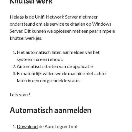
Knutsel werk
Zonder categorie
(4)
Helaas is de Unifi Network Server niet meer
Fan van:
ondersteund om als service te draaien op Windows
Server. Dit kunnen we oplossen met een paar simpele
Backblaze
knutsel werkjes.
Het automatisch laten aanmelden van het
systeem na een reboot.
Automatisch starten van de applicatie
En natuurlijk willen we de machine niet achter
laten in een ontgrendelde status.
Lets start!
Automatisch aanmelden
Download
de AutoLogon Tool