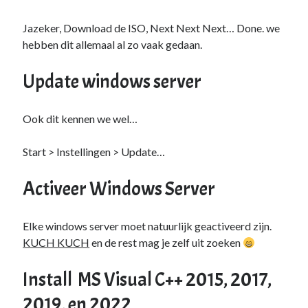
Duiken
(7)
Games
(1)
Jazeker, Download de ISO, Next Next Next… Done. we
Tech
(39)
hebben dit allemaal al zo vaak gedaan.
3D Printen
(2)
Google
(2)
Update windows server
Chrome
(1)
Drive
(1)
Ook dit kennen we wel…
Home Assistant
(1)
HomeLab
(1)
Start > Instellingen > Update…
HP
(1)
HPE ProLiant
(1)
Activeer Windows Server
ISP
(1)
Microsoft
(15)
Active Directory
(3)
Elke windows server moet natuurlijk geactiveerd zijn.
Edge
(1)
KUCH KUCH
en de rest mag je zelf uit zoeken
Entra ID
(1)
Intune
(1)
Install MS Visual C++ 2015, 2017,
Outlook
(1)
2019, en 2022
Power Apps
(1)