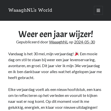
WaaaghNL's World
open
primair
Zijbalk
menu
Zoeken
Weer een jaar wijzer!
Zoeken
Gepubliceerd door
WaaaghNL
op
2024-05-30
Vandaag is het 30 mei, mijn verjaardag!
Een mooie
dag om stil te staan bij weer een jaar levenservaring,
Over mij
avonturen, en groei. Dit jaar vier ik mijn 34e verjaardag
en ik ben dankbaar voor alles wat het afgelopen jaar me
Mauris imperdiet, urna mi, gravida sod ales. [tooltip hint=”Donec nisl ac
heeft gebracht.
turpis”]Vivamus hendrerit[/tooltip] nulla erat ornare tortor in
vestibulum id.
Elke verjaardag voelt als een nieuw hoofdstuk, een kans
om te reflecteren op het verleden en vooruit te kijken
naar wat er nog komt. Op dit moment voel ik me
Categories
gelukkig, energiek, en klaar voor nieuwe uitdagingen!