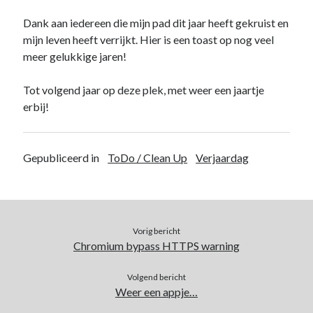
Duiken
(7)
Dank aan iedereen die mijn pad dit jaar heeft gekruist en
Games
(1)
mijn leven heeft verrijkt. Hier is een toast op nog veel
Tech
(39)
meer gelukkige jaren!
3D Printen
(2)
Google
(2)
Tot volgend jaar op deze plek, met weer een jaartje
Chrome
(1)
erbij!
Drive
(1)
Home Assistant
(1)
HomeLab
(1)
Gepubliceerd in
ToDo / Clean Up
Verjaardag
HP
(1)
HPE ProLiant
(1)
ISP
(1)
Microsoft
(15)
Active Directory
(3)
Vorig bericht
Edge
(1)
Chromium bypass HTTPS warning
Entra ID
(1)
Intune
(1)
Volgend bericht
Weer een appje…
Outlook
(1)
Power Apps
(1)