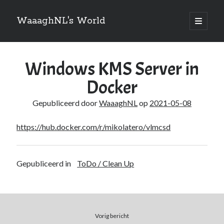
WaaaghNL's World
open
primair
Zijbalk
menu
Zoeken
Windows KMS Server in
Zoeken
Docker
Gepubliceerd door
WaaaghNL
op
2021-05-08
https://hub.docker.com/r/mikolatero/vlmcsd
Over mij
Mauris imperdiet, urna mi, gravida sod ales. [tooltip hint=”Donec nisl ac
turpis”]Vivamus hendrerit[/tooltip] nulla erat ornare tortor in
Gepubliceerd in
ToDo / Clean Up
vestibulum id.
Categories
Vorig bericht