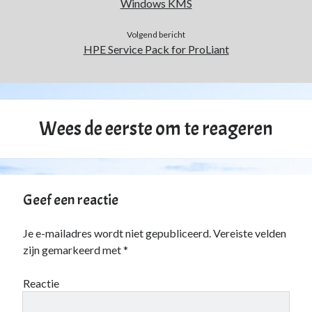
Windows KMS
Duiken
(7)
Games
(1)
Volgend bericht
Tech
(39)
HPE Service Pack for ProLiant
3D Printen
(2)
Google
(2)
Chrome
(1)
Drive
(1)
Wees de eerste om te reageren
Home Assistant
(1)
HomeLab
(1)
HP
(1)
HPE ProLiant
(1)
ISP
(1)
Geef een reactie
Microsoft
(15)
Active Directory
(3)
Je e-mailadres wordt niet gepubliceerd.
Vereiste velden
Edge
(1)
zijn gemarkeerd met
*
Entra ID
(1)
Intune
(1)
Reactie
Outlook
(1)
Power Apps
(1)