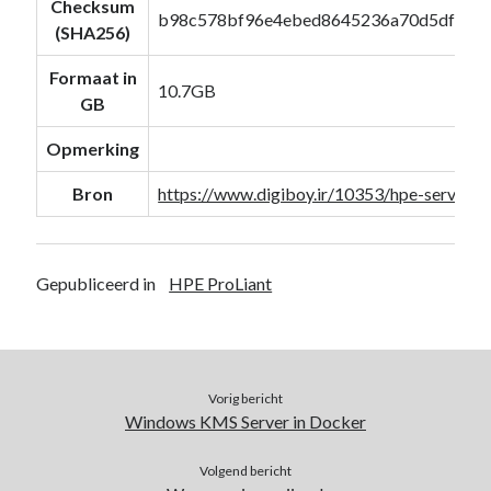
Checksum
b98c578bf96e4ebed8645236a70d5df4d1
PowerShell
(1)
(SHA256)
Sharepoint
(1)
Windows 10
(3)
Formaat in
10.7GB
Windows 11
(1)
GB
Windows Server 2019
(4)
Opmerking
Windows Server 2022
(1)
PFSense
(1)
Bron
https://www.digiboy.ir/10353/hpe-service-
Proxmox
(3)
Selfhosted
(2)
Software
(1)
Gepubliceerd in
HPE ProLiant
Tools
(1)
UniFi
(3)
Unraid
(2)
VMware
(1)
VR
(1)
Vorig bericht
ToDo / Clean Up
(51)
Windows KMS Server in Docker
Vakanties
(1)
Verjaardag
(37)
Volgend bericht