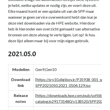
Duiken
(7)
je hebt, welke updates er nodig zijn, en voert deze uit.
Games
(1)
Elke maand komt er een update uit van de SPP maar
Tech
(39)
wanneer je geen service overeenkomt hebt dan kun je
3D Printen
(2)
deze niet downloaden via de HPE website. Hierdoor
Google
(2)
heb ik hieronder een overzicht gemaakt van alternative
Chrome
(1)
bronnen om deze alsnog te verkrijgen. Let op! ik hou
Drive
(1)
deze lijst alleen maar bij voor mijn eigen gebruik.
Home Assistant
(1)
HomeLab
(1)
2021.05.0
HP
(1)
HPE ProLiant
(1)
ISP
(1)
Modellen
Gen9,Gen10
Microsoft
(15)
Active Directory
(3)
Download
[
https://srv10.digiboy.ir/P35938_001_spp-2
Edge
(1)
link
SPP2021050.2021_0504.129.iso
Entra ID
(1)
Release
[
https://downloads.hpe.com/pub/softlib2/s
Intune
(1)
notes
catalog/p291731480/v138520/SPP2021.05
Outlook
(1)
Power Apps
(1)