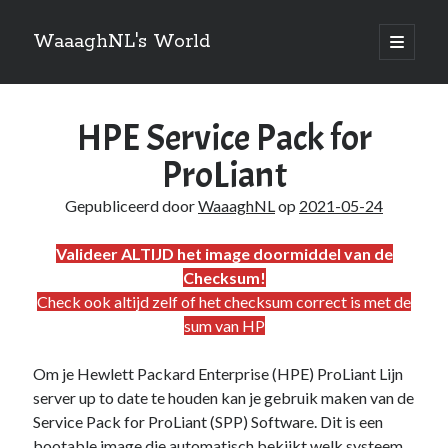
WaaaghNL's World
open
primair
Zijbalk
menu
Zoeken
HPE Service Pack for
Zoeken
ProLiant
Gepubliceerd door
WaaaghNL
op
2021-05-24
Valideer ALTIJD het image doormiddel van de
Over mij
Checksum!
Check ook altijd zelf of het checksum correct is met de
Mauris imperdiet, urna mi, gravida sod ales. [tooltip hint=”Donec nisl ac
turpis”]Vivamus hendrerit[/tooltip] nulla erat ornare tortor in
sum van HP
vestibulum id.
Om je Hewlett Packard Enterprise (HPE) ProLiant Lijn
server up to date te houden kan je gebruik maken van de
Service Pack for ProLiant (SPP) Software. Dit is een
Categories
bootable image die automatisch bekijkt welk systeem