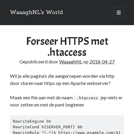
WaaaghNL's World
open
primair
Zijbalk
menu
Zoeken
Forseer HTTPS met
Zoeken
.htaccess
Gepubliceerd door
WaaaghNL
op
2018-04-27
Wil je alle pagina’s die aangeroepen worden via http
Over mij
door sturen naar https op een Apache webserver?
Mauris imperdiet, urna mi, gravida sod ales. [tooltip hint=”Donec nisl ac
turpis”]Vivamus hendrerit[/tooltip] nulla erat ornare tortor in
Maak een file aan met de naam
jep niets er
.htaccess
vestibulum id.
voor zetten en met de punt beginnen
RewriteEngine On 

Categories
RewriteCond %{SERVER_PORT} 80 

RewriteRule ^(.*)$ https://www.example.com/$1 