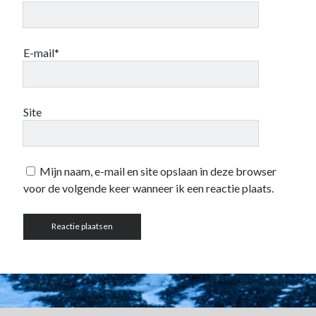
Zonder categorie
(4)
E-mail*
Fan van:
Backblaze
Site
Mijn naam, e-mail en site opslaan in deze browser
voor de volgende keer wanneer ik een reactie plaats.