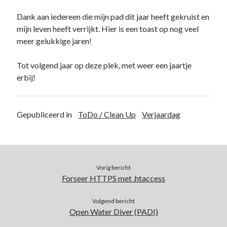
Duiken
(7)
Dank aan iedereen die mijn pad dit jaar heeft gekruist en
Games
(1)
mijn leven heeft verrijkt. Hier is een toast op nog veel
Tech
(39)
meer gelukkige jaren!
3D Printen
(2)
Google
(2)
Tot volgend jaar op deze plek, met weer een jaartje
Chrome
(1)
erbij!
Drive
(1)
Home Assistant
(1)
HomeLab
(1)
Gepubliceerd in
ToDo / Clean Up
Verjaardag
HP
(1)
HPE ProLiant
(1)
ISP
(1)
Microsoft
(15)
Active Directory
(3)
Vorig bericht
Edge
(1)
Forseer HTTPS met .htaccess
Entra ID
(1)
Intune
(1)
Volgend bericht
Open Water Diver (PADI)
Outlook
(1)
Power Apps
(1)