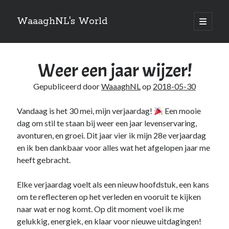
WaaaghNL's World
open
primair
Zijbalk
menu
Zoeken
Weer een jaar wijzer!
Zoeken
Gepubliceerd door
WaaaghNL
op
2018-05-30
Vandaag is het 30 mei, mijn verjaardag!
Een mooie
dag om stil te staan bij weer een jaar levenservaring,
Over mij
avonturen, en groei. Dit jaar vier ik mijn 28e verjaardag
en ik ben dankbaar voor alles wat het afgelopen jaar me
Mauris imperdiet, urna mi, gravida sod ales. [tooltip hint=”Donec nisl ac
heeft gebracht.
turpis”]Vivamus hendrerit[/tooltip] nulla erat ornare tortor in
vestibulum id.
Elke verjaardag voelt als een nieuw hoofdstuk, een kans
om te reflecteren op het verleden en vooruit te kijken
naar wat er nog komt. Op dit moment voel ik me
Categories
gelukkig, energiek, en klaar voor nieuwe uitdagingen!