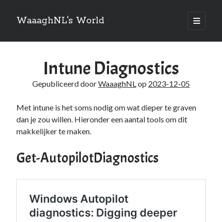
WaaaghNL's World
open
primair
Zijbalk
menu
Zoeken
Intune Diagnostics
Zoeken
Gepubliceerd door
WaaaghNL
op
2023-12-05
Met intune is het soms nodig om wat dieper te graven
dan je zou willen. Hieronder een aantal tools om dit
Over mij
makkelijker te maken.
Mauris imperdiet, urna mi, gravida sod ales. [tooltip hint=”Donec nisl ac
Get-AutopilotDiagnostics
turpis”]Vivamus hendrerit[/tooltip] nulla erat ornare tortor in
vestibulum id.
Categories