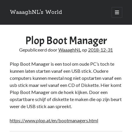
WaaaghNL's World
open
primair
Zijbalk
menu
Zoeken
Plop Boot Manager
Zoeken
Gepubliceerd door
WaaaghNL
op
2018-12-31
Plop Boot Manager is een tool om oude PC’s toch te
kunnen laten starten vanaf een USB stick. Oudere
Over mij
computers kunnen meestal nog niet opstarten vanaf een
usb stick maar wel vanaf een CD of Diskette. Hier komt
Mauris imperdiet, urna mi, gravida sod ales. [tooltip hint=”Donec nisl ac
Plop Boot Manager om de hoek kijken. Door een
turpis”]Vivamus hendrerit[/tooltip] nulla erat ornare tortor in
opstartbare schijf of diskette te maken die op zijn beurt
vestibulum id.
weer de USB stick aan spreekt.
https://www.plop.at/en/bootmanagers.html
Categories