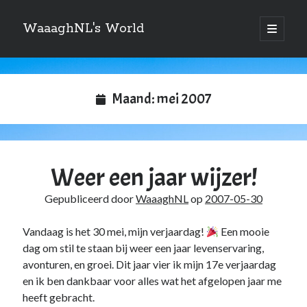
WaaaghNL's World
open
primair
Zijbalk
menu
Zoeken
Zoeken
Maand:
mei 2007
Weer een jaar wijzer!
Over mij
Gepubliceerd door
WaaaghNL
op
2007-05-30
Mauris imperdiet, urna mi, gravida sod ales. [tooltip hint=”Donec nisl ac
turpis”]Vivamus hendrerit[/tooltip] nulla erat ornare tortor in
Vandaag is het 30 mei, mijn verjaardag!
Een mooie
vestibulum id.
dag om stil te staan bij weer een jaar levenservaring,
avonturen, en groei. Dit jaar vier ik mijn 17e verjaardag
en ik ben dankbaar voor alles wat het afgelopen jaar me
Categories
heeft gebracht.