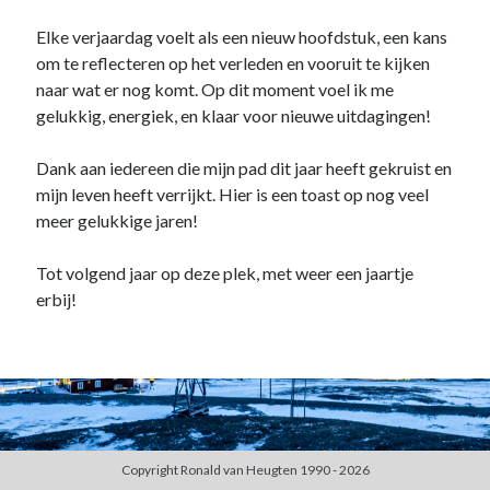
Duiken
(7)
Elke verjaardag voelt als een nieuw hoofdstuk, een kans
Games
(1)
om te reflecteren op het verleden en vooruit te kijken
Tech
(39)
naar wat er nog komt. Op dit moment voel ik me
3D Printen
(2)
gelukkig, energiek, en klaar voor nieuwe uitdagingen!
Google
(2)
Chrome
(1)
Dank aan iedereen die mijn pad dit jaar heeft gekruist en
Drive
(1)
mijn leven heeft verrijkt. Hier is een toast op nog veel
Home Assistant
(1)
meer gelukkige jaren!
HomeLab
(1)
HP
(1)
Tot volgend jaar op deze plek, met weer een jaartje
HPE ProLiant
(1)
erbij!
ISP
(1)
Microsoft
(15)
Active Directory
(3)
Edge
(1)
Entra ID
(1)
Intune
(1)
Outlook
(1)
Copyright Ronald van Heugten 1990 - 2026
Power Apps
(1)