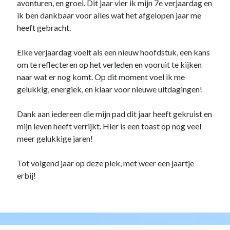
avonturen, en groei. Dit jaar vier ik mijn 7e verjaardag en
PowerShell
(1)
ik ben dankbaar voor alles wat het afgelopen jaar me
Sharepoint
(1)
heeft gebracht.
Windows 10
(3)
Windows 11
(1)
Elke verjaardag voelt als een nieuw hoofdstuk, een kans
Windows Server 2019
(4)
om te reflecteren op het verleden en vooruit te kijken
Windows Server 2022
(1)
naar wat er nog komt. Op dit moment voel ik me
PFSense
(1)
gelukkig, energiek, en klaar voor nieuwe uitdagingen!
Proxmox
(3)
Selfhosted
(2)
Dank aan iedereen die mijn pad dit jaar heeft gekruist en
Software
(1)
mijn leven heeft verrijkt. Hier is een toast op nog veel
Tools
(1)
meer gelukkige jaren!
UniFi
(3)
Unraid
(2)
Tot volgend jaar op deze plek, met weer een jaartje
VMware
(1)
erbij!
VR
(1)
ToDo / Clean Up
(51)
Vakanties
(1)
Verjaardag
(37)