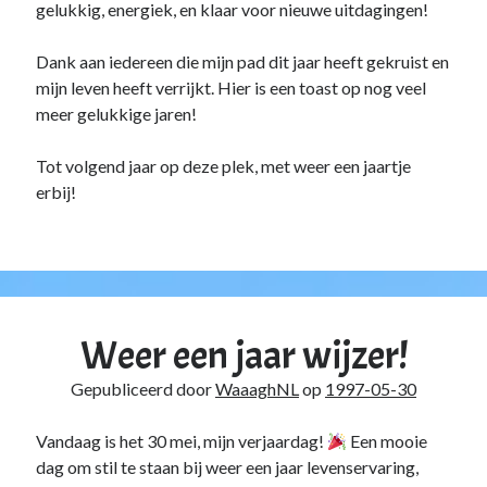
gelukkig, energiek, en klaar voor nieuwe uitdagingen!
Duiken
(7)
Games
(1)
Dank aan iedereen die mijn pad dit jaar heeft gekruist en
Tech
(39)
mijn leven heeft verrijkt. Hier is een toast op nog veel
3D Printen
(2)
meer gelukkige jaren!
Google
(2)
Chrome
(1)
Tot volgend jaar op deze plek, met weer een jaartje
Drive
(1)
erbij!
Home Assistant
(1)
HomeLab
(1)
HP
(1)
HPE ProLiant
(1)
ISP
(1)
Microsoft
(15)
Weer een jaar wijzer!
Active Directory
(3)
Edge
(1)
Gepubliceerd door
WaaaghNL
op
1997-05-30
Entra ID
(1)
Intune
(1)
Vandaag is het 30 mei, mijn verjaardag!
Een mooie
Outlook
(1)
dag om stil te staan bij weer een jaar levenservaring,
Power Apps
(1)