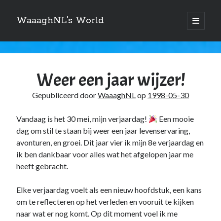
WaaaghNL's World
open
primair
Zijbalk
menu
Zoeken
WaaaghNL's
Zoeken
World
Weer een jaar wijzer!
Berichten
Gepubliceerd door
WaaaghNL
op
1998-05-30
Vandaag is het 30 mei, mijn verjaardag!
Een mooie
Over mij
dag om stil te staan bij weer een jaar levenservaring,
avonturen, en groei. Dit jaar vier ik mijn 8e verjaardag en
Mauris imperdiet, urna mi, gravida sod ales. [tooltip hint=”Donec nisl ac
ik ben dankbaar voor alles wat het afgelopen jaar me
turpis”]Vivamus hendrerit[/tooltip] nulla erat ornare tortor in
heeft gebracht.
vestibulum id.
Elke verjaardag voelt als een nieuw hoofdstuk, een kans
om te reflecteren op het verleden en vooruit te kijken
Categories
naar wat er nog komt. Op dit moment voel ik me