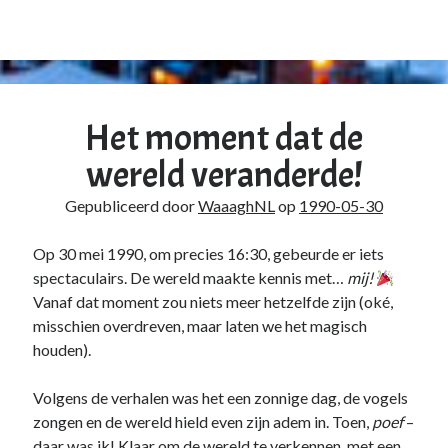
Het moment dat de
wereld veranderde!
Gepubliceerd door
WaaaghNL
op
1990-05-30
Op 30 mei 1990, om precies 16:30, gebeurde er iets
spectaculairs. De wereld maakte kennis met…
mij!
Vanaf dat moment zou niets meer hetzelfde zijn (oké,
misschien overdreven, maar laten we het magisch
houden).
Volgens de verhalen was het een zonnige dag, de vogels
zongen en de wereld hield even zijn adem in. Toen,
poef
–
daar was ik! Klaar om de wereld te verkennen, met een