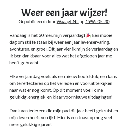
Zonder categorie
(4)
Weer een jaar wijzer!
Gepubliceerd door
WaaaghNL
op
1996-05-30
Fan van:
Backblaze
Vandaag is het 30 mei, mijn verjaardag!
Een mooie
dag om stil te staan bij weer een jaar levenservaring,
avonturen, en groei. Dit jaar vier ik mijn 6e verjaardag en
ik ben dankbaar voor alles wat het afgelopen jaar me
heeft gebracht.
Elke verjaardag voelt als een nieuw hoofdstuk, een kans
om te reflecteren op het verleden en vooruit te kijken
naar wat er nog komt. Op dit moment voel ik me
gelukkig, energiek, en klaar voor nieuwe uitdagingen!
Dank aan iedereen die mijn pad dit jaar heeft gekruist en
mijn leven heeft verrijkt. Hier is een toast op nog veel
meer gelukkige jaren!