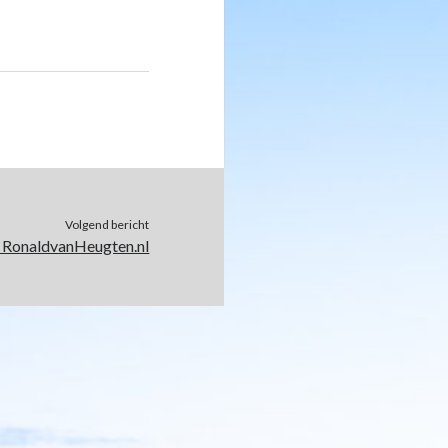
Volgend bericht
: RonaldvanHeugten.nl