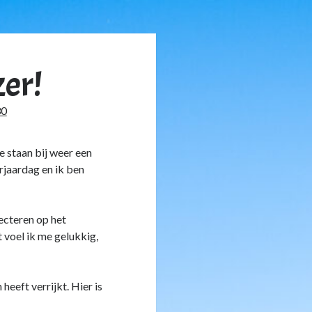
zer!
30
e staan bij weer een
erjaardag en ik ben
lecteren op het
 voel ik me gelukkig,
heeft verrijkt. Hier is