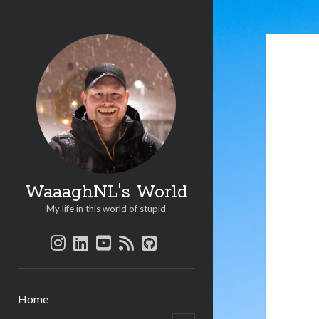
WaaaghNL's World
My life in this world of stupid
instagram
linkedin
youtube
rss
github
Home