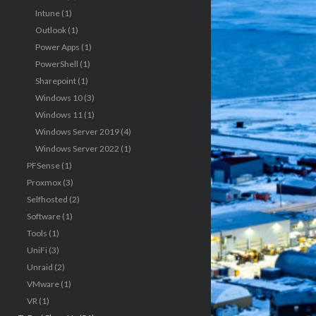
Intune
(1)
Outlook
(1)
Power Apps
(1)
PowerShell
(1)
Sharepoint
(1)
Windows 10
(3)
Windows 11
(1)
Windows Server 2019
(4)
Windows Server 2022
(1)
PFSense
(1)
Proxmox
(3)
Selfhosted
(2)
Software
(1)
Tools
(1)
UniFi
(3)
Unraid
(2)
VMware
(1)
VR
(1)