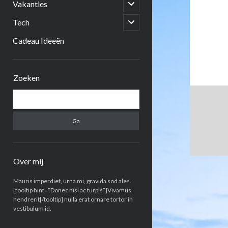
open
Vakanties
submenu
open
Tech
submenu
Cadeau Ideeën
Zijbalk
Zoeken
Zoeken
Over mij
Mauris imperdiet, urna mi, gravida sod ales.
[tooltip hint=”Donec nisl ac turpis”]Vivamus
hendrerit[/tooltip] nulla erat ornare tortor in
vestibulum id.