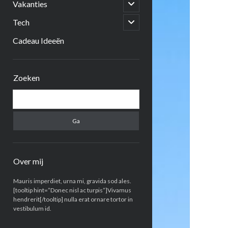
open
Vakanties
submenu
open
Tech
submenu
Cadeau Ideeën
Zijbalk
Zoeken
Zoeken
Over mij
Mauris imperdiet, urna mi, gravida sod ales.
[tooltip hint=”Donec nisl ac turpis”]Vivamus
hendrerit[/tooltip] nulla erat ornare tortor in
vestibulum id.