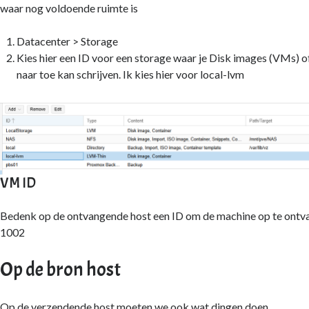
waar nog voldoende ruimte is
Datacenter > Storage
Kies hier een ID voor een storage waar je Disk images (VMs) o
naar toe kan schrijven. Ik kies hier voor local-lvm
VM ID
Bedenk op de ontvangende host een ID om de machine op te ontvan
1002
Op de bron host
Op de verzendende host moeten we ook wat dingen doen