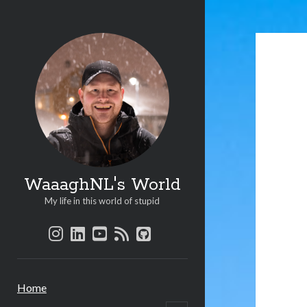
Waaa
Worl
Beri
WaaaghNL's World
My life in this world of stupid
instagram
linkedin
youtube
rss
github
Home