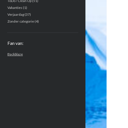
ToDo / Clean Up
(51)
Vakanties
(1)
Verjaardag
(37)
Zonder categorie
(4)
Fan van:
Backblaze