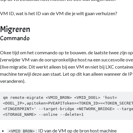
VM ID, wat is het ID van de VM die je wilt gaan verhuizen?
Migreren
Commando
Okee tijd om het commando op te bouwen. de laatste twee zijn o
(verwijder VM van de oorspronkelijke host na een succesvolle ov
(live migratie. Dit werkt alleen bij een VM en niet bij LXC container
machine terwijl deze aan staat. Let op dit kan alleen wanneer de IP
veranderen).
qm remote-migrate <VMID_BRON> <VMID_DOEL> 'host=
<DOEL_IP>,apitoken=PVEAPIToken=<TOKEN_ID>=<TOKEN_SECRE
<FINGERPRINT>' --target-bridge <NETWORK_BRIDGE> --targe
<STORAGE_NAME> --online --delete=1
: ID van de VM op de bron host machine
<VMID_BRON>