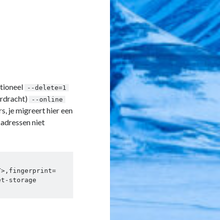
ptioneel
--delete=1
erdracht)
--online
s, je migreert hier een
 adressen niet
T>,fingerprint=
t-storage 