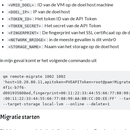
: ID van de VM op de doel host machine
<VMID_DOEL>
: IP van de doel host
<DOEL_IP>
: Het token ID van de API Token
<TOKEN_ID>
: Het secret van de API Token
<TOKEN_SECRET>
: De fingerprint van het SSL certificaat op de
<FINGERPRINT>
: in de meeste gevallen is dit vmbr0
<NETWORK_BRIDGE>
: Naam van het storage op de doel host
<STORAGE_NAME>
in mijn geval komt er het volgende commando uit
qm remote-migrate 1002 1002 
'host=10.20.80.11,apitoken=PVEAPIToken=root@pam!Migrat
4f1c-b7f6-
d091935808ed,fingerprint=00:11:22:33:44:55:66:77:88:99
:00:11:22:33:44:55:66:77:88:99:AA:BB:CC:DD:EE:FF' --tar
--target-storage local-lvm --online --delete=1
Migratie starten