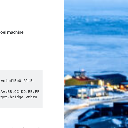
 doel machine
e=cfed15e0-81f5-
:AA:BB:CC:DD:EE:FF
get-bridge vmbr0 