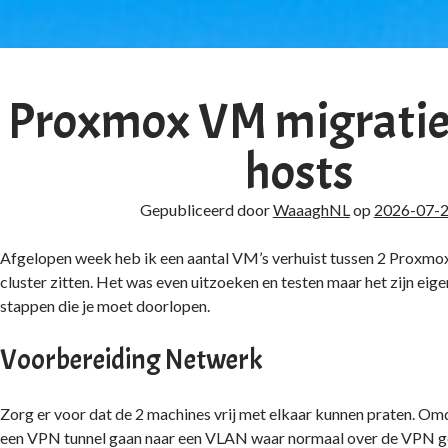
ghNL's
d
Proxmox VM migratie
chten
hosts
Gepubliceerd door
WaaaghNL
op
2026-07-
Afgelopen week heb ik een aantal VM’s verhuist tussen 2 Proxmox 
cluster zitten. Het was even uitzoeken en testen maar het zijn eige
stappen die je moet doorlopen.
Voorbereiding Netwerk
Zorg er voor dat de 2 machines vrij met elkaar kunnen praten. Om
een VPN tunnel gaan naar een VLAN waar normaal over de VPN ge