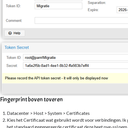
Fingerprint boven toveren
Datacenter > Host > System > Certificates
Kies het Certificaat wat gebruikt wordt voor verbindingen. Ik 
het standaard gegenereerde certificaat deze heet pve-ssl.pem