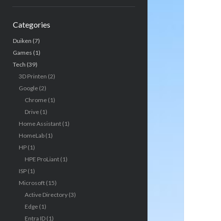
Categories
Duiken
(7)
Games
(1)
Tech
(39)
3D Printen
(2)
Google
(2)
Chrome
(1)
Drive
(1)
Home Assistant
(1)
HomeLab
(1)
HP
(1)
HPE ProLiant
(1)
ISP
(1)
Microsoft
(15)
Active Directory
(3)
Edge
(1)
Entra ID
(1)