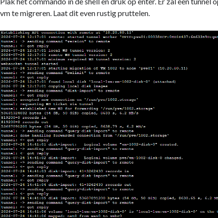
Plak het commando in de shell en druk op enter. Er zal een tunne
vm te migreren. Laat dit even rustig pruttelen.