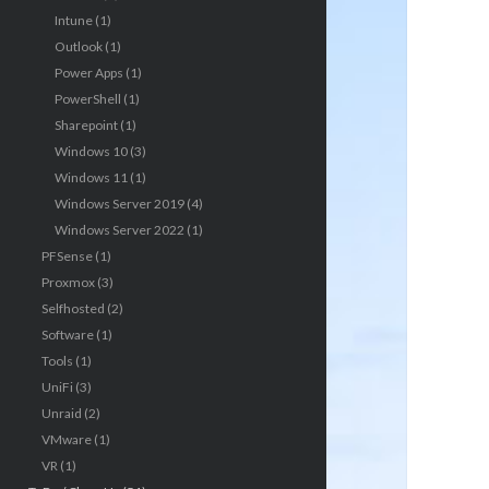
Intune
(1)
Outlook
(1)
Power Apps
(1)
PowerShell
(1)
Sharepoint
(1)
Windows 10
(3)
Windows 11
(1)
Windows Server 2019
(4)
Windows Server 2022
(1)
PFSense
(1)
Proxmox
(3)
Selfhosted
(2)
Software
(1)
Tools
(1)
UniFi
(3)
Unraid
(2)
VMware
(1)
VR
(1)