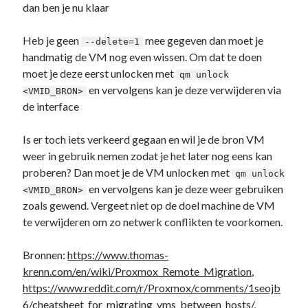
dan ben je nu klaar
Heb je geen
mee gegeven dan moet je
--delete=1
handmatig de VM nog even wissen. Om dat te doen
moet je deze eerst unlocken met
qm unlock
en vervolgens kan je deze verwijderen via
<VMID_BRON>
de interface
Is er toch iets verkeerd gegaan en wil je de bron VM
weer in gebruik nemen zodat je het later nog eens kan
proberen? Dan moet je de VM unlocken met
qm unlock
en vervolgens kan je deze weer gebruiken
<VMID_BRON>
zoals gewend. Vergeet niet op de doel machine de VM
te verwijderen om zo netwerk conflikten te voorkomen.
Bronnen:
https://www.thomas-
krenn.com/en/wiki/Proxmox_Remote_Migration
,
https://www.reddit.com/r/Proxmox/comments/1seojb
6/cheatsheet_for_migrating_vms_between_hosts/
,