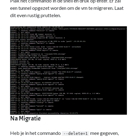
Plak het commando in de shell en druk op enter. Er zal
een tunnel opgezet worden om de vm te migreren. Laat
dit even rustig pruttelen.
Na Migratie
Heb je in het commando
mee gegeven,
--delete=1