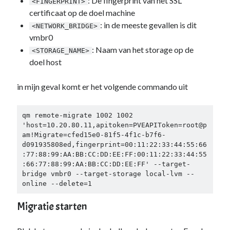
: De fingerprint van het SSL
<FINGERPRINT>
certificaat op de doel machine
: in de meeste gevallen is dit
<NETWORK_BRIDGE>
vmbr0
: Naam van het storage op de
<STORAGE_NAME>
doel host
in mijn geval komt er het volgende commando uit
qm remote-migrate 1002 1002 
'host=10.20.80.11,apitoken=PVEAPIToken=root@p
am!Migrate=cfed15e0-81f5-4f1c-b7f6-
d091935808ed,fingerprint=00:11:22:33:44:55:66
:77:88:99:AA:BB:CC:DD:EE:FF:00:11:22:33:44:55
:66:77:88:99:AA:BB:CC:DD:EE:FF' --target-
bridge vmbr0 --target-storage local-lvm --
online --delete=1
Migratie starten