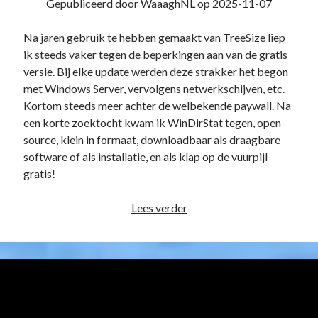
Gepubliceerd door
WaaaghNL
op
2025-11-07
Na jaren gebruik te hebben gemaakt van TreeSize liep
ik steeds vaker tegen de beperkingen aan van de gratis
versie. Bij elke update werden deze strakker het begon
met Windows Server, vervolgens netwerkschijven, etc.
Kortom steeds meer achter de welbekende paywall. Na
een korte zoektocht kwam ik WinDirStat tegen, open
source, klein in formaat, downloadbaar als draagbare
software of als installatie, en als klap op de vuurpijl
gratis!
WinDirStat,
Lees verder
een
TreeSize
vervanger