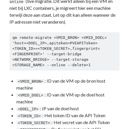
(live migratie. Dit werkt alleen bij een VM en
online
niet bij LXC containers, je migreert hier een machine
terwijl deze aan staat. Let op dit kan alleen wanneer de
IP adressen niet veranderen).
qm remote-migrate <VMID_BRON> <VMID_DOEL> 
'host=<DOEL_IP>,apitoken=PVEAPIToken=
<TOKEN_ID>=<TOKEN_SECRET>,fingerprint=
<FINGERPRINT>' --target-bridge 
<NETWORK_BRIDGE> --target-storage 
<STORAGE_NAME> --online --delete=1
: ID van de VM op de bron host
<VMID_BRON>
machine
: ID van de VM op de doel host
<VMID_DOEL>
machine
: IP van de doel host
<DOEL_IP>
: Het token ID van de API Token
<TOKEN_ID>
: Het secret van de API Token
<TOKEN_SECRET>