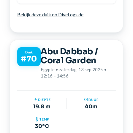
Bekijk deze duik op DiveLogs.de
Abu Dabbab /
Duik
#70
Coral Garden
Egypte • zaterdag, 13 sep 2025 •
12:16 – 14:56
DIEPTE
DUUR
19.8 m
40m
TEMP
30°C