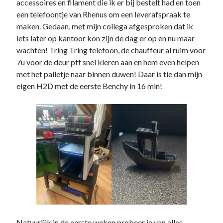
accessoires en filament die ik er bij bestelt had en toen
een telefoontje van Rhenus om een leverafspraak te
maken. Gedaan, met mijn collega afgesproken dat ik
iets later op kantoor kon zijn de dag er op en nu maar
wachten! Tring Tring telefoon, de chauffeur al ruim voor
7u voor de deur pff snel kleren aan en hem even helpen
met het palletje naar binnen duwen! Daar is tie dan mijn
eigen H2D met de eerste Benchy in 16 min!
Natuurlijk in de eerste weken probeer je van alles,