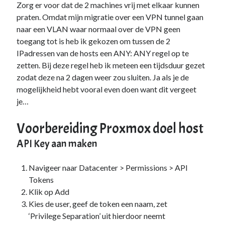
Zorg er voor dat de 2 machines vrij met elkaar kunnen
Duiken
(7)
praten. Omdat mijn migratie over een VPN tunnel gaan
Games
(1)
naar een VLAN waar normaal over de VPN geen
Tech
(39)
toegang tot is heb ik gekozen om tussen de 2
3D Printen
(2)
IPadressen van de hosts een ANY: ANY regel op te
Google
(2)
zetten. Bij deze regel heb ik meteen een tijdsduur gezet
Chrome
(1)
zodat deze na 2 dagen weer zou sluiten. Ja als je de
Drive
(1)
mogelijkheid hebt vooral even doen want dit vergeet
Home Assistant
(1)
je…
HomeLab
(1)
HP
(1)
Voorbereiding Proxmox doel host
HPE ProLiant
(1)
ISP
(1)
API Key aan maken
Microsoft
(15)
Active Directory
(3)
Navigeer naar Datacenter > Permissions > API
Edge
(1)
Tokens
Entra ID
(1)
Klik op Add
Intune
(1)
Kies de user, geef de token een naam, zet
Outlook
(1)
‘Privilege Separation’ uit hierdoor neemt
Power Apps
(1)