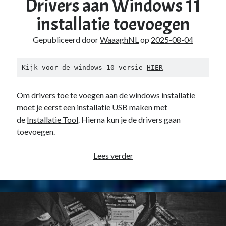
Drivers aan Windows 11
installatie toevoegen
Gepubliceerd door
WaaaghNL
op
2025-08-04
Kijk voor de windows 10 versie 
HIER
Om drivers toe te voegen aan de windows installatie
moet je eerst een installatie USB maken met
de
Installatie Tool
. Hierna kun je de drivers gaan
toevoegen.
Drivers
Lees verder
aan
Windows
11
installatie
toevoegen