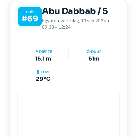
Abu Dabbab / 5
Duik
#69
Egypte • zaterdag, 13 sep 2025 •
09:33 – 12:24
DIEPTE
DUUR
15.1 m
51m
TEMP
29°C