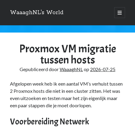
WaaaghNL's World
open
primair
Zijbalk
menu
Zoeken
WaaaghNL's
Zoeken
World
Proxmox VM migratie
Berichten
tussen hosts
Gepubliceerd door
WaaaghNL
op
2026-07-25
Over mij
Afgelopen week heb ik een aantal VM’s verhuist tussen
2 Proxmox hosts die niet in een cluster zitten. Het was
Mauris imperdiet, urna mi, gravida sod ales. [tooltip hint=”Donec nisl ac
turpis”]Vivamus hendrerit[/tooltip] nulla erat ornare tortor in
even uitzoeken en testen maar het zijn eigenlijk maar
vestibulum id.
een paar stappen die je moet doorlopen.
Voorbereiding Netwerk
Categories