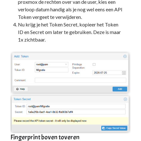
proxmox de rechten over van de user, kies een
PowerShell
(1)
verloop datum handig als je nog wel eens een API
Sharepoint
(1)
Token vergeet te verwijderen.
Windows 10
(3)
Nu krijg je het Token Secret, kopieer het Token
Windows 11
(1)
ID en Secret om later te gebruiken. Deze is maar
Windows Server 2019
(4)
1x zichtbaar.
Windows Server 2022
(1)
PFSense
(1)
Proxmox
(3)
Selfhosted
(2)
Software
(1)
Tools
(1)
UniFi
(3)
Unraid
(2)
VMware
(1)
VR
(1)
ToDo / Clean Up
(51)
Vakanties
(1)
Verjaardag
(37)
Fingerprint boven toveren