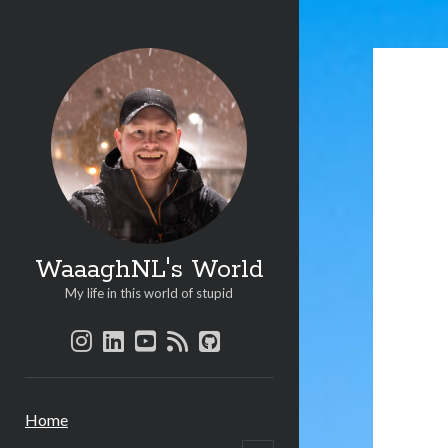
Waaa
Worl
Beri
WaaaghNL's World
My life in this world of stupid
instagram
linkedin
youtube
rss
github
Home