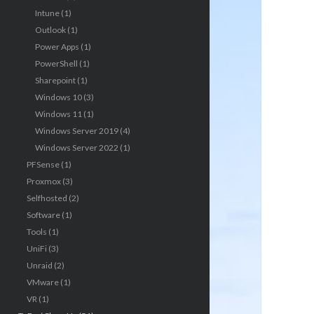
Intune
(1)
Outlook
(1)
Power Apps
(1)
PowerShell
(1)
Sharepoint
(1)
Windows 10
(3)
Windows 11
(1)
Windows Server 2019
(4)
Windows Server 2022
(1)
PFSense
(1)
Proxmox
(3)
Selfhosted
(2)
Software
(1)
Tools
(1)
UniFi
(3)
Unraid
(2)
VMware
(1)
VR
(1)