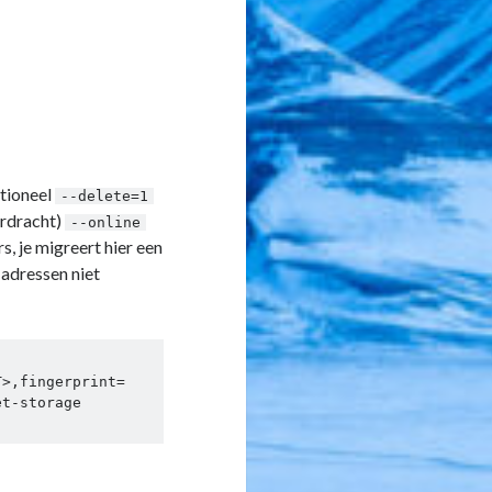
ptioneel
--delete=1
erdracht)
--online
s, je migreert hier een
 adressen niet
T>,fingerprint=
t-storage 