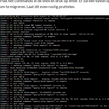
Plak het commando in de shell en druk op enter. Er zal een tunne
vm te migreren. Laat dit even rustig pruttelen.