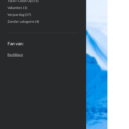
ToDo / Clean Up
(51)
Vakanties
(1)
Verjaardag
(37)
Zonder categorie
(4)
Fan van:
Backblaze