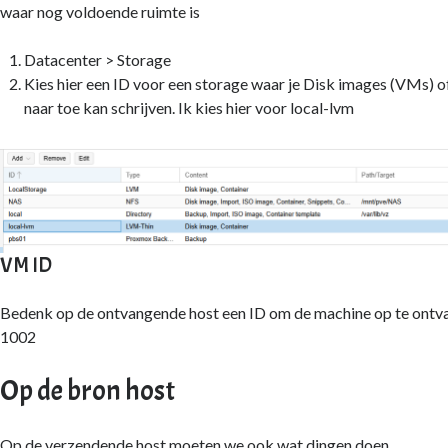
waar nog voldoende ruimte is
Datacenter > Storage
Kies hier een ID voor een storage waar je Disk images (VMs) o
naar toe kan schrijven. Ik kies hier voor local-lvm
VM ID
Bedenk op de ontvangende host een ID om de machine op te ontvan
1002
Op de bron host
Op de verzendende host moeten we ook wat dingen doen