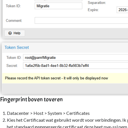
Fingerprint boven toveren
Datacenter > Host > System > Certificates
Kies het Certificaat wat gebruikt wordt voor verbindingen. Ik 
het standaard gegenereerde certificaat deze heet pve-ssl.pem