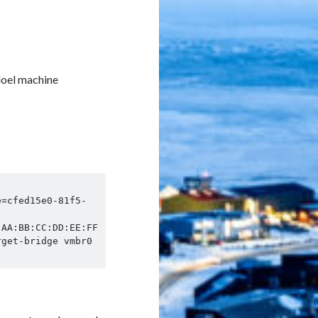
 doel machine
e=cfed15e0-81f5-
:AA:BB:CC:DD:EE:FF
get-bridge vmbr0 