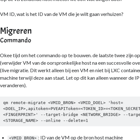
VM ID, wat is het ID van de VM die je wilt gaan verhuizen?
Migreren
Commando
Okee tijd om het commando op te bouwen. de laatste twee zijn o
(verwijder VM van de oorspronkelijke host na een succesvolle ov
(live migratie. Dit werkt alleen bij een VM en niet bij LXC container
machine terwijl deze aan staat. Let op dit kan alleen wanneer de IP
veranderen).
qm remote-migrate <VMID_BRON> <VMID_DOEL> 'host=
<DOEL_IP>,apitoken=PVEAPIToken=<TOKEN_ID>=<TOKEN_SECRE
<FINGERPRINT>' --target-bridge <NETWORK_BRIDGE> --targe
<STORAGE_NAME> --online --delete=1
: ID van de VM op de bron host machine
<VMID_BRON>