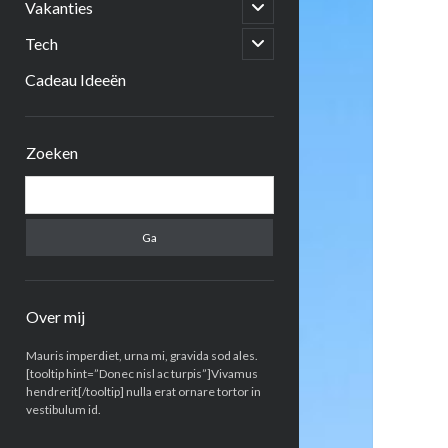
open
Vakanties
submenu
open
Tech
submenu
Cadeau Ideeën
Zijbalk
Zoeken
Zoeken
Over mij
Mauris imperdiet, urna mi, gravida sod ales.
[tooltip hint=”Donec nisl ac turpis”]Vivamus
hendrerit[/tooltip] nulla erat ornare tortor in
vestibulum id.