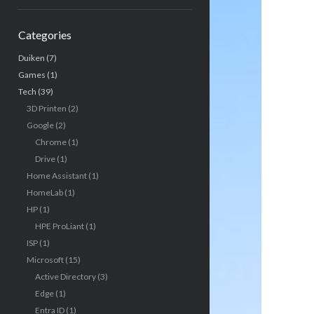
Categories
Duiken
(7)
Games
(1)
Tech
(39)
3D Printen
(2)
Google
(2)
Chrome
(1)
Drive
(1)
Home Assistant
(1)
HomeLab
(1)
HP
(1)
HPE ProLiant
(1)
ISP
(1)
Microsoft
(15)
Active Directory
(3)
Edge
(1)
Entra ID
(1)