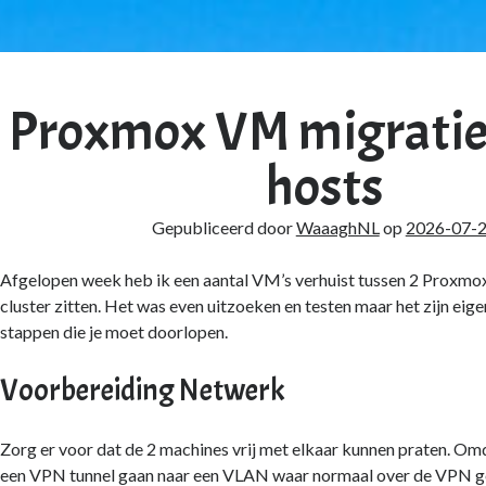
ghNL's
d
Proxmox VM migratie
chten
hosts
Gepubliceerd door
WaaaghNL
op
2026-07-
Afgelopen week heb ik een aantal VM’s verhuist tussen 2 Proxmox 
cluster zitten. Het was even uitzoeken en testen maar het zijn eige
stappen die je moet doorlopen.
Voorbereiding Netwerk
Zorg er voor dat de 2 machines vrij met elkaar kunnen praten. Om
een VPN tunnel gaan naar een VLAN waar normaal over de VPN ge