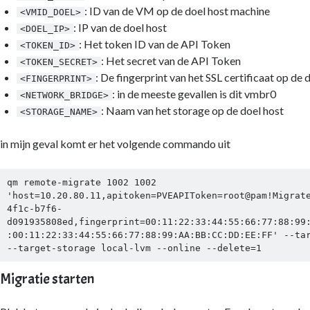
: ID van de VM op de doel host machine
<VMID_DOEL>
: IP van de doel host
<DOEL_IP>
: Het token ID van de API Token
<TOKEN_ID>
: Het secret van de API Token
<TOKEN_SECRET>
: De fingerprint van het SSL certificaat op de
<FINGERPRINT>
: in de meeste gevallen is dit vmbr0
<NETWORK_BRIDGE>
: Naam van het storage op de doel host
<STORAGE_NAME>
in mijn geval komt er het volgende commando uit
qm remote-migrate 1002 1002 
'host=10.20.80.11,apitoken=PVEAPIToken=root@pam!Migrat
4f1c-b7f6-
d091935808ed,fingerprint=00:11:22:33:44:55:66:77:88:99
:00:11:22:33:44:55:66:77:88:99:AA:BB:CC:DD:EE:FF' --tar
--target-storage local-lvm --online --delete=1
Migratie starten