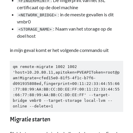
: De fingerprint van het SSL
<FINGERPRINT>
certificaat op de doel machine
: in de meeste gevallen is dit
<NETWORK_BRIDGE>
vmbr0
: Naam van het storage op de
<STORAGE_NAME>
doel host
in mijn geval komt er het volgende commando uit
qm remote-migrate 1002 1002 
'host=10.20.80.11,apitoken=PVEAPIToken=root@p
am!Migrate=cfed15e0-81f5-4f1c-b7f6-
d091935808ed,fingerprint=00:11:22:33:44:55:66
:77:88:99:AA:BB:CC:DD:EE:FF:00:11:22:33:44:55
:66:77:88:99:AA:BB:CC:DD:EE:FF' --target-
bridge vmbr0 --target-storage local-lvm --
online --delete=1
Migratie starten