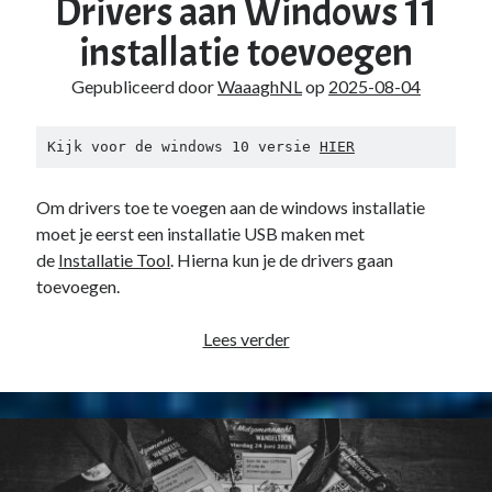
Drivers aan Windows 11
installatie toevoegen
Gepubliceerd door
WaaaghNL
op
2025-08-04
Kijk voor de windows 10 versie 
HIER
Om drivers toe te voegen aan de windows installatie
moet je eerst een installatie USB maken met
de
Installatie Tool
. Hierna kun je de drivers gaan
toevoegen.
Drivers
Lees verder
aan
Windows
11
installatie
toevoegen