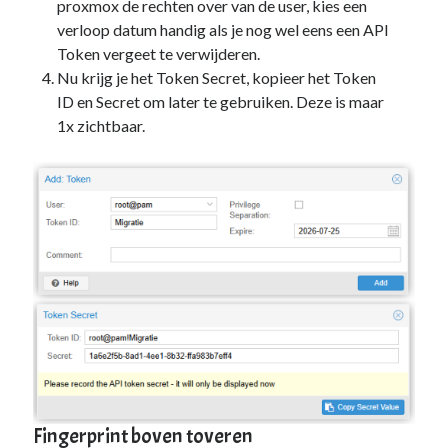
proxmox de rechten over van de user, kies een
PowerShell
(1)
verloop datum handig als je nog wel eens een API
Sharepoint
(1)
Token vergeet te verwijderen.
Windows 10
(3)
Nu krijg je het Token Secret, kopieer het Token
Windows 11
(1)
ID en Secret om later te gebruiken. Deze is maar
Windows Server 2019
(4)
1x zichtbaar.
Windows Server 2022
(1)
PFSense
(1)
Proxmox
(3)
Selfhosted
(2)
Software
(1)
Tools
(1)
UniFi
(3)
Unraid
(2)
VMware
(1)
VR
(1)
ToDo / Clean Up
(51)
Vakanties
(1)
Verjaardag
(37)
Fingerprint boven toveren