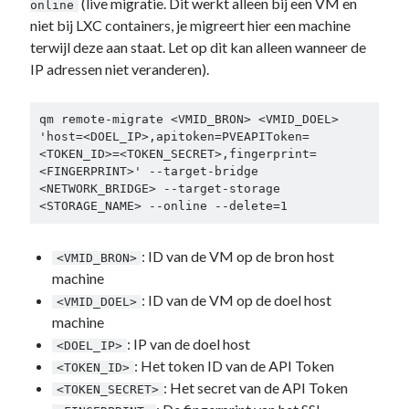
(live migratie. Dit werkt alleen bij een VM en
online
niet bij LXC containers, je migreert hier een machine
terwijl deze aan staat. Let op dit kan alleen wanneer de
IP adressen niet veranderen).
qm remote-migrate <VMID_BRON> <VMID_DOEL> 
'host=<DOEL_IP>,apitoken=PVEAPIToken=
<TOKEN_ID>=<TOKEN_SECRET>,fingerprint=
<FINGERPRINT>' --target-bridge 
<NETWORK_BRIDGE> --target-storage 
<STORAGE_NAME> --online --delete=1
: ID van de VM op de bron host
<VMID_BRON>
machine
: ID van de VM op de doel host
<VMID_DOEL>
machine
: IP van de doel host
<DOEL_IP>
: Het token ID van de API Token
<TOKEN_ID>
: Het secret van de API Token
<TOKEN_SECRET>