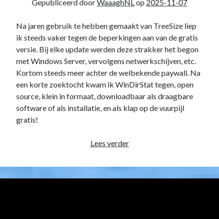
Gepubliceerd door
WaaaghNL
op
2025-11-07
Na jaren gebruik te hebben gemaakt van TreeSize liep
ik steeds vaker tegen de beperkingen aan van de gratis
versie. Bij elke update werden deze strakker het begon
met Windows Server, vervolgens netwerkschijven, etc.
Kortom steeds meer achter de welbekende paywall. Na
een korte zoektocht kwam ik WinDirStat tegen, open
source, klein in formaat, downloadbaar als draagbare
software of als installatie, en als klap op de vuurpijl
gratis!
WinDirStat,
Lees verder
een
TreeSize
vervanger