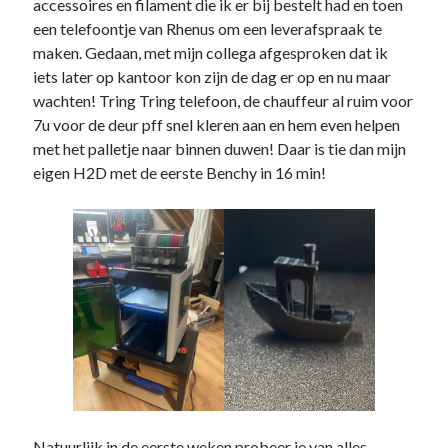
accessoires en filament die ik er bij bestelt had en toen
een telefoontje van Rhenus om een leverafspraak te
maken. Gedaan, met mijn collega afgesproken dat ik
iets later op kantoor kon zijn de dag er op en nu maar
wachten! Tring Tring telefoon, de chauffeur al ruim voor
7u voor de deur pff snel kleren aan en hem even helpen
met het palletje naar binnen duwen! Daar is tie dan mijn
eigen H2D met de eerste Benchy in 16 min!
Natuurlijk in de eerste weken probeer je van alles,