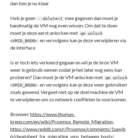
dan ben je nu klaar
Heb je geen
mee gegeven dan moet je
--delete=1
handmatig de VM nog even wissen. Om dat te doen
moet je deze eerst unlocken met
qm unlock
en vervolgens kan je deze verwijderen via
<VMID_BRON>
de interface
Is er toch iets verkeerd gegaan en wil je de bron VM
weer in gebruik nemen zodat je het later nog eens kan
proberen? Dan moet je de VM unlocken met
qm unlock
en vervolgens kan je deze weer gebruiken
<VMID_BRON>
zoals gewend. Vergeet niet op de doel machine de VM
te verwijderen om zo netwerk conflikten te voorkomen.
Bronnen:
https://www.thomas-
krenn.com/en/wiki/Proxmox_Remote_Migration
,
https://www.reddit.com/r/Proxmox/comments/1seojb
6/cheatsheet_for_migrating_vms_between_hosts/
,