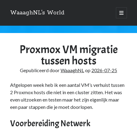
WaaaghNL's World
open
primair
Zijbalk
menu
Zoeken
WaaaghNL's
Zoeken
World
Proxmox VM migratie
Berichten
tussen hosts
Gepubliceerd door
WaaaghNL
op
2026-07-25
Over mij
Afgelopen week heb ik een aantal VM’s verhuist tussen
2 Proxmox hosts die niet in een cluster zitten. Het was
Mauris imperdiet, urna mi, gravida sod ales. [tooltip hint=”Donec nisl ac
turpis”]Vivamus hendrerit[/tooltip] nulla erat ornare tortor in
even uitzoeken en testen maar het zijn eigenlijk maar
vestibulum id.
een paar stappen die je moet doorlopen.
Voorbereiding Netwerk
Categories