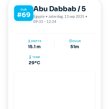
Abu Dabbab / 5
Duik
#69
Egypte • zaterdag, 13 sep 2025 •
09:33 – 12:24
DIEPTE
DUUR
15.1 m
51m
TEMP
29°C