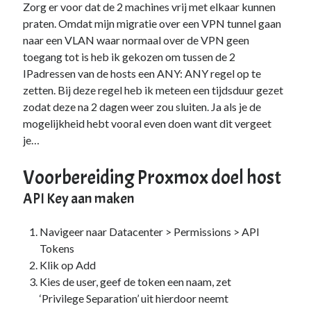
Zorg er voor dat de 2 machines vrij met elkaar kunnen
Duiken
(7)
praten. Omdat mijn migratie over een VPN tunnel gaan
Games
(1)
naar een VLAN waar normaal over de VPN geen
Tech
(39)
toegang tot is heb ik gekozen om tussen de 2
3D Printen
(2)
IPadressen van de hosts een ANY: ANY regel op te
Google
(2)
zetten. Bij deze regel heb ik meteen een tijdsduur gezet
Chrome
(1)
zodat deze na 2 dagen weer zou sluiten. Ja als je de
Drive
(1)
mogelijkheid hebt vooral even doen want dit vergeet
Home Assistant
(1)
je…
HomeLab
(1)
HP
(1)
Voorbereiding Proxmox doel host
HPE ProLiant
(1)
ISP
(1)
API Key aan maken
Microsoft
(15)
Active Directory
(3)
Navigeer naar Datacenter > Permissions > API
Edge
(1)
Tokens
Entra ID
(1)
Klik op Add
Intune
(1)
Kies de user, geef de token een naam, zet
Outlook
(1)
‘Privilege Separation’ uit hierdoor neemt
Power Apps
(1)