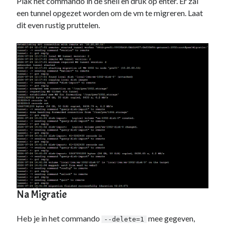
Plak het commando in de shell en druk op enter. Er zal
een tunnel opgezet worden om de vm te migreren. Laat
dit even rustig pruttelen.
Na Migratie
Heb je in het commando
mee gegeven,
--delete=1