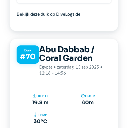
Bekijk deze duik op DiveLogs.de
Abu Dabbab /
Duik
#70
Coral Garden
Egypte • zaterdag, 13 sep 2025 •
12:16 – 14:56
DIEPTE
DUUR
19.8 m
40m
TEMP
30°C