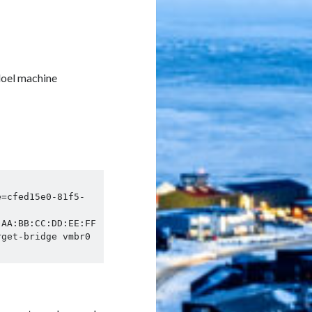
 doel machine
e=cfed15e0-81f5-
:AA:BB:CC:DD:EE:FF
get-bridge vmbr0 