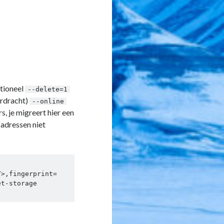
ptioneel
--delete=1
erdracht)
--online
s, je migreert hier een
 adressen niet
T>,fingerprint=
t-storage 