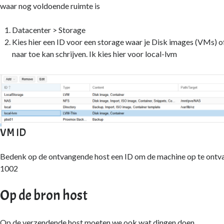
waar nog voldoende ruimte is
Datacenter > Storage
Kies hier een ID voor een storage waar je Disk images (VMs) o
naar toe kan schrijven. Ik kies hier voor local-lvm
VM ID
Bedenk op de ontvangende host een ID om de machine op te ontvan
1002
Op de bron host
Op de verzendende host moeten we ook wat dingen doen