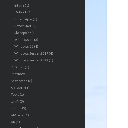
Intune
(1)
Outlook
(1)
Power Apps
(1)
PowerShell
(1)
Sharepoint
(1)
Windows 10
(3)
Windows 11
(1)
Windows Server 2019
(4)
Windows Server 2022
(1)
PFSense
(1)
Proxmox
(3)
Selfhosted
(2)
Software
(1)
Tools
(1)
UniFi
(3)
Unraid
(2)
VMware
(1)
VR
(1)