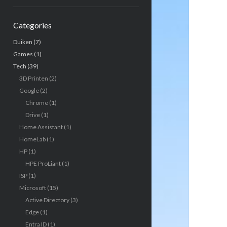
Categories
Duiken
(7)
Games
(1)
Tech
(39)
3D Printen
(2)
Google
(2)
Chrome
(1)
Drive
(1)
Home Assistant
(1)
HomeLab
(1)
HP
(1)
HPE ProLiant
(1)
ISP
(1)
Microsoft
(15)
Active Directory
(3)
Edge
(1)
Entra ID
(1)