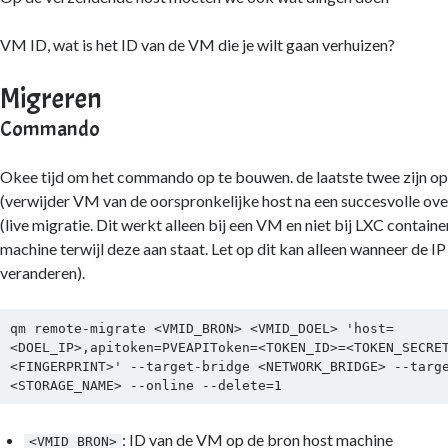
VM ID, wat is het ID van de VM die je wilt gaan verhuizen?
Migreren
Commando
Okee tijd om het commando op te bouwen. de laatste twee zijn o
(verwijder VM van de oorspronkelijke host na een succesvolle ov
(live migratie. Dit werkt alleen bij een VM en niet bij LXC container
machine terwijl deze aan staat. Let op dit kan alleen wanneer de IP
veranderen).
qm remote-migrate <VMID_BRON> <VMID_DOEL> 'host=
<DOEL_IP>,apitoken=PVEAPIToken=<TOKEN_ID>=<TOKEN_SECRE
<FINGERPRINT>' --target-bridge <NETWORK_BRIDGE> --targe
<STORAGE_NAME> --online --delete=1
: ID van de VM op de bron host machine
<VMID_BRON>