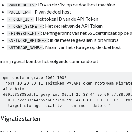
: ID van de VM op de doel host machine
<VMID_DOEL>
: IP van de doel host
<DOEL_IP>
: Het token ID van de API Token
<TOKEN_ID>
: Het secret van de API Token
<TOKEN_SECRET>
: De fingerprint van het SSL certificaat op de
<FINGERPRINT>
: in de meeste gevallen is dit vmbr0
<NETWORK_BRIDGE>
: Naam van het storage op de doel host
<STORAGE_NAME>
in mijn geval komt er het volgende commando uit
qm remote-migrate 1002 1002 
'host=10.20.80.11,apitoken=PVEAPIToken=root@pam!Migrat
4f1c-b7f6-
d091935808ed,fingerprint=00:11:22:33:44:55:66:77:88:99
:00:11:22:33:44:55:66:77:88:99:AA:BB:CC:DD:EE:FF' --tar
--target-storage local-lvm --online --delete=1
Migratie starten