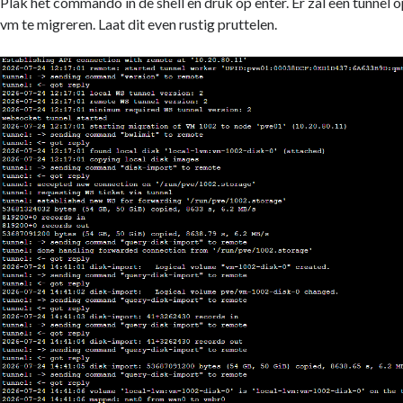
Plak het commando in de shell en druk op enter. Er zal een tunne
vm te migreren. Laat dit even rustig pruttelen.