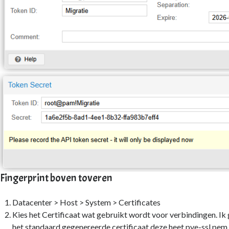
Fingerprint boven toveren
Datacenter > Host > System > Certificates
Kies het Certificaat wat gebruikt wordt voor verbindingen. Ik 
het standaard gegenereerde certificaat deze heet pve-ssl.pem