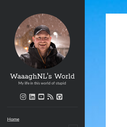
Waaa
Worl
Beri
WaaaghNL's World
My life in this world of stupid
instagram
linkedin
youtube
rss
github
Home