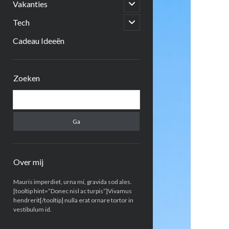
open
Vakanties
submenu
open
Tech
submenu
Cadeau Ideeën
Zijbalk
Zoeken
Zoeken
Over mij
Mauris imperdiet, urna mi, gravida sod ales.
[tooltip hint=”Donec nisl ac turpis”]Vivamus
hendrerit[/tooltip] nulla erat ornare tortor in
vestibulum id.