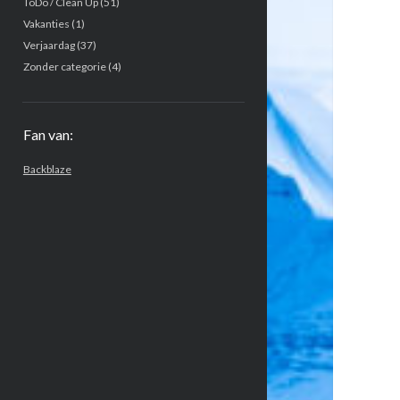
ToDo / Clean Up
(51)
Vakanties
(1)
Verjaardag
(37)
Zonder categorie
(4)
Fan van:
Backblaze