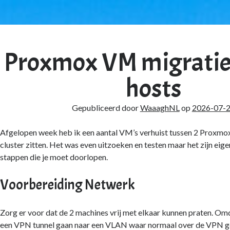
ghNL's
d
Proxmox VM migratie
chten
hosts
Gepubliceerd door
WaaaghNL
op
2026-07-
Afgelopen week heb ik een aantal VM’s verhuist tussen 2 Proxmox 
cluster zitten. Het was even uitzoeken en testen maar het zijn eige
stappen die je moet doorlopen.
Voorbereiding Netwerk
Zorg er voor dat de 2 machines vrij met elkaar kunnen praten. Om
een VPN tunnel gaan naar een VLAN waar normaal over de VPN ge